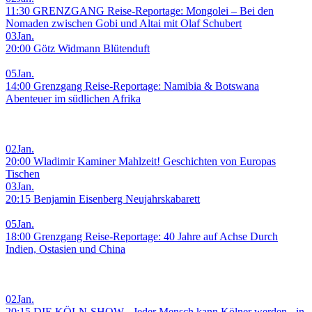
11:30 GRENZGANG Reise-Reportage: Mongolei – Bei den
Nomaden zwischen Gobi und Altai mit Olaf Schubert
03
Jan.
20:00 Götz Widmann Blütenduft
05
Jan.
14:00 Grenzgang Reise-Reportage: Namibia & Botswana
Abenteuer im südlichen Afrika
02
Jan.
20:00 Wladimir Kaminer Mahlzeit! Geschichten von Europas
Tischen
03
Jan.
20:15 Benjamin Eisenberg Neujahrskabarett
05
Jan.
18:00 Grenzgang Reise-Reportage: 40 Jahre auf Achse Durch
Indien, Ostasien und China
02
Jan.
20:15 DIE KÖLN-SHOW - Jeder Mensch kann Kölner werden - in