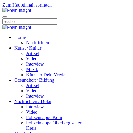
Zum Hauptinhalt springen
Home
Nachrichten
Kunst / Kultur
Artikel
Video
Interview
Musik
Künstler Dein Veedel
Gesundheit / Bildung
Artikel
Video
Interview
Nachrichten / Doku
Interview
Video
Polizeimappe Köln
Polizeimappe Oberbergischer
Kreis