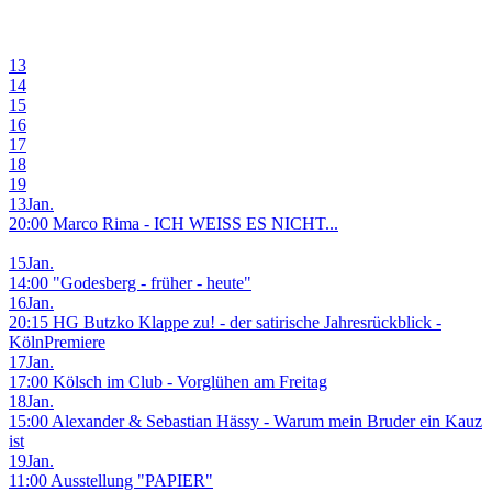
13
14
15
16
17
18
19
13
Jan.
20:00 Marco Rima - ICH WEISS ES NICHT...
15
Jan.
14:00 "Godesberg - früher - heute"
16
Jan.
20:15 HG Butzko Klappe zu! - der satirische Jahresrückblick -
KölnPremiere
17
Jan.
17:00 Kölsch im Club - Vorglühen am Freitag
18
Jan.
15:00 Alexander & Sebastian Hässy - Warum mein Bruder ein Kauz
ist
19
Jan.
11:00 Ausstellung "PAPIER"