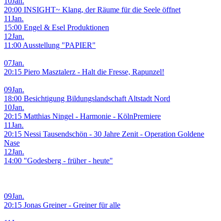
10
Jan.
20:00 INSIGHT~ Klang, der Räume für die Seele öffnet
11
Jan.
15:00 Engel & Esel Produktionen
12
Jan.
11:00 Ausstellung "PAPIER"
07
Jan.
20:15 Piero Masztalerz - Halt die Fresse, Rapunzel!
09
Jan.
18:00 Besichtigung Bildungslandschaft Altstadt Nord
10
Jan.
20:15 Matthias Ningel - Harmonie - KölnPremiere
11
Jan.
20:15 Nessi Tausendschön - 30 Jahre Zenit - Operation Goldene
Nase
12
Jan.
14:00 "Godesberg - früher - heute"
09
Jan.
20:15 Jonas Greiner - Greiner für alle