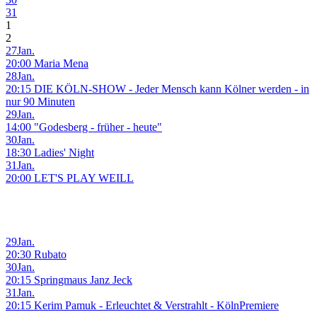
31
1
2
27
Jan.
20:00 Maria Mena
28
Jan.
20:15 DIE KÖLN-SHOW - Jeder Mensch kann Kölner werden - in
nur 90 Minuten
29
Jan.
14:00 "Godesberg - früher - heute"
30
Jan.
18:30 Ladies' Night
31
Jan.
20:00 LET'S PLAY WEILL
29
Jan.
20:30 Rubato
30
Jan.
20:15 Springmaus Janz Jeck
31
Jan.
20:15 Kerim Pamuk - Erleuchtet & Verstrahlt - KölnPremiere