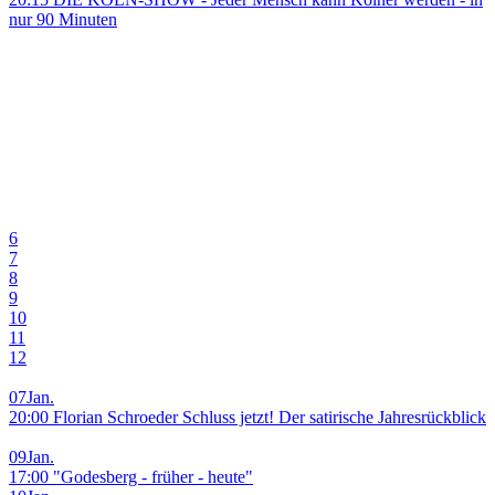
nur 90 Minuten
6
7
8
9
10
11
12
07
Jan.
20:00 Florian Schroeder Schluss jetzt! Der satirische Jahresrückblick
09
Jan.
17:00 "Godesberg - früher - heute"