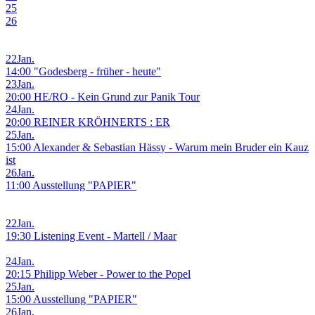
25
26
22
Jan.
14:00 "Godesberg - früher - heute"
23
Jan.
20:00 HE/RO - Kein Grund zur Panik Tour
24
Jan.
20:00 REINER KRÖHNERTS : ER
25
Jan.
15:00 Alexander & Sebastian Hässy - Warum mein Bruder ein Kauz
ist
26
Jan.
11:00 Ausstellung "PAPIER"
22
Jan.
19:30 Listening Event - Martell / Maar
24
Jan.
20:15 Philipp Weber - Power to the Popel
25
Jan.
15:00 Ausstellung "PAPIER"
26
Jan.