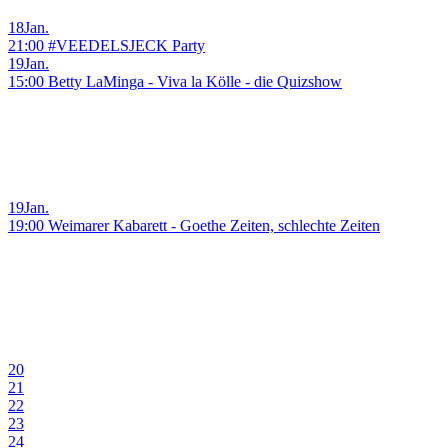
18
Jan.
21:00 #VEEDELSJECK Party
19
Jan.
15:00 Betty LaMinga - Viva la Kölle - die Quizshow
19
Jan.
19:00 Weimarer Kabarett - Goethe Zeiten, schlechte Zeiten
20
21
22
23
24