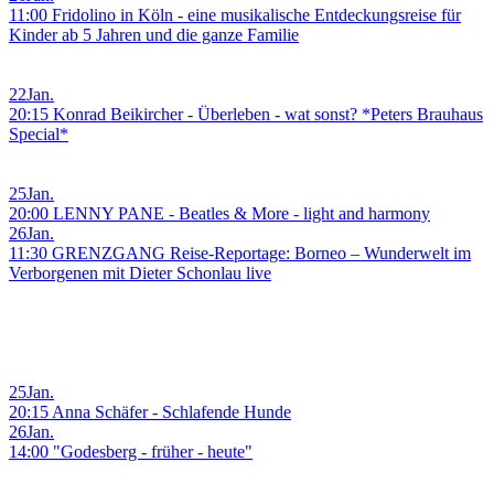
11:00 Fridolino in Köln - eine musikalische Entdeckungsreise für
Kinder ab 5 Jahren und die ganze Familie
22
Jan.
20:15 Konrad Beikircher - Überleben - wat sonst? *Peters Brauhaus
Special*
25
Jan.
20:00 LENNY PANE - Beatles & More - light and harmony
26
Jan.
11:30 GRENZGANG Reise-Reportage: Borneo – Wunderwelt im
Verborgenen mit Dieter Schonlau live
25
Jan.
20:15 Anna Schäfer - Schlafende Hunde
26
Jan.
14:00 "Godesberg - früher - heute"