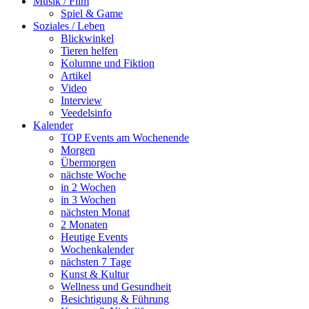
Musik / Film
Spiel & Game
Soziales / Leben
Blickwinkel
Tieren helfen
Kolumne und Fiktion
Artikel
Video
Interview
Veedelsinfo
Kalender
TOP Events am Wochenende
Morgen
Übermorgen
nächste Woche
in 2 Wochen
in 3 Wochen
nächsten Monat
2 Monaten
Heutige Events
Wochenkalender
nächsten 7 Tage
Kunst & Kultur
Wellness und Gesundheit
Besichtigung & Führung