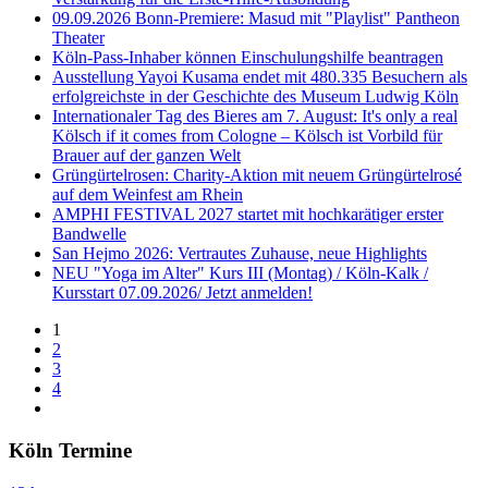
09.09.2026 Bonn-Premiere: Masud mit "Playlist" Pantheon
Theater
Köln-Pass-Inhaber können Einschulungshilfe beantragen
Ausstellung Yayoi Kusama endet mit 480.335 Besuchern als
erfolgreichste in der Geschichte des Museum Ludwig Köln
Internationaler Tag des Bieres am 7. August: It's only a real
Kölsch if it comes from Cologne – Kölsch ist Vorbild für
Brauer auf der ganzen Welt
Grüngürtelrosen: Charity-Aktion mit neuem Grüngürtelrosé
auf dem Weinfest am Rhein
AMPHI FESTIVAL 2027 startet mit hochkarätiger erster
Bandwelle
San Hejmo 2026: Vertrautes Zuhause, neue Highlights
NEU "Yoga im Alter" Kurs III (Montag) / Köln-Kalk /
Kursstart 07.09.2026/ Jetzt anmelden!
1
2
3
4
Köln Termine