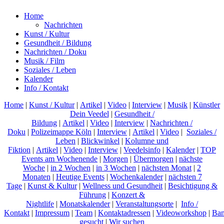
Home
Nachrichten
Kunst / Kultur
Gesundheit / Bildung
Nachrichten / Doku
Musik / Film
Soziales / Leben
Kalender
Info / Kontakt
Home
|
Kunst / Kultur
|
Artikel
|
Video
|
Interview
|
Musik
|
Künstler
Dein Veedel
|
Gesundheit /
Bildung
|
Artikel
|
Video
|
Interview
|
Nachrichten /
Doku
|
Polizeimappe Köln
|
Interview
|
Artikel
|
Video
|
Soziales /
Leben
|
Blickwinkel
|
Kolumne und
Fiktion
|
Artikel
|
Video
|
Interview
|
Veedelsinfo
|
Kalender
|
TOP
Events am Wochenende
|
Morgen
|
Übermorgen
|
nächste
Woche
|
in 2 Wochen
|
in 3 Wochen
|
nächsten Monat
|
2
Monaten
|
Heutige Events
|
Wochenkalender
|
nächsten 7
Tage
|
Kunst & Kultur
|
Wellness und Gesundheit
|
Besichtigung &
Führung
|
Konzert &
Nightlife
|
Monatskalender
|
Veranstaltungsorte
|
Info /
Kontakt
|
Impressum
|
Team
|
Kontaktadressen
|
Videoworkshop
|
Ban
gesucht
|
Wir suchen