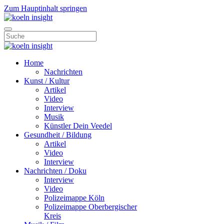
Zum Hauptinhalt springen
Home
Nachrichten
Kunst / Kultur
Artikel
Video
Interview
Musik
Künstler Dein Veedel
Gesundheit / Bildung
Artikel
Video
Interview
Nachrichten / Doku
Interview
Video
Polizeimappe Köln
Polizeimappe Oberbergischer
Kreis