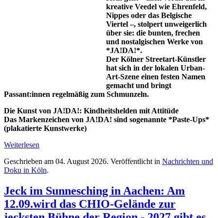
kreative Veedel wie Ehrenfeld,
Nippes oder das Belgische
Viertel –, stolpert unweigerlich
über sie: die bunten, frechen
und nostalgischen Werke von
*JA!DA!*.
Der Kölner Streetart-Künstler
hat sich in der lokalen Urban-
Art-Szene einen festen Namen
gemacht und bringt
Passant:innen regelmäßig zum Schmunzeln.
Die Kunst von JA!DA!: Kindheitshelden mit Attitüde
Das Markenzeichen von JA!DA! sind sogenannte *Paste-Ups*
(plakatierte Kunstwerke)
Weiterlesen
Geschrieben am
04. August 2026
. Veröffentlicht in
Nachrichten und
Doku in Köln
.
Jeck im Sunnesching in Aachen: Am
12.09.wird das CHIO-Gelände zur
jecksten Bühne der Region - 2027 gibt es