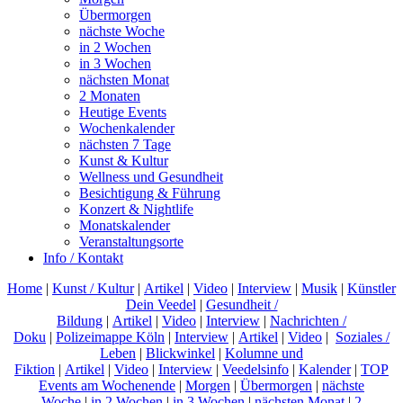
Übermorgen
nächste Woche
in 2 Wochen
in 3 Wochen
nächsten Monat
2 Monaten
Heutige Events
Wochenkalender
nächsten 7 Tage
Kunst & Kultur
Wellness und Gesundheit
Besichtigung & Führung
Konzert & Nightlife
Monatskalender
Veranstaltungsorte
Info / Kontakt
Home
|
Kunst / Kultur
|
Artikel
|
Video
|
Interview
|
Musik
|
Künstler
Dein Veedel
|
Gesundheit /
Bildung
|
Artikel
|
Video
|
Interview
|
Nachrichten /
Doku
|
Polizeimappe Köln
|
Interview
|
Artikel
|
Video
|
Soziales /
Leben
|
Blickwinkel
|
Kolumne und
Fiktion
|
Artikel
|
Video
|
Interview
|
Veedelsinfo
|
Kalender
|
TOP
Events am Wochenende
|
Morgen
|
Übermorgen
|
nächste
Woche
|
in 2 Wochen
|
in 3 Wochen
|
nächsten Monat
|
2