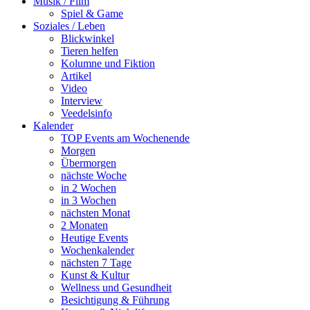
Musik / Film
Spiel & Game
Soziales / Leben
Blickwinkel
Tieren helfen
Kolumne und Fiktion
Artikel
Video
Interview
Veedelsinfo
Kalender
TOP Events am Wochenende
Morgen
Übermorgen
nächste Woche
in 2 Wochen
in 3 Wochen
nächsten Monat
2 Monaten
Heutige Events
Wochenkalender
nächsten 7 Tage
Kunst & Kultur
Wellness und Gesundheit
Besichtigung & Führung