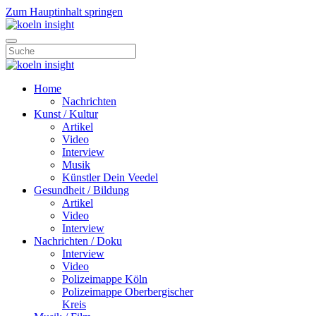
Zum Hauptinhalt springen
Home
Nachrichten
Kunst / Kultur
Artikel
Video
Interview
Musik
Künstler Dein Veedel
Gesundheit / Bildung
Artikel
Video
Interview
Nachrichten / Doku
Interview
Video
Polizeimappe Köln
Polizeimappe Oberbergischer
Kreis