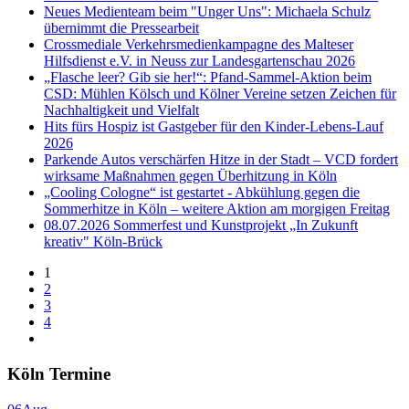
Neues Medienteam beim "Unger Uns": Michaela Schulz
übernimmt die Pressearbeit
Crossmediale Verkehrsmedienkampagne des Malteser
Hilfsdienst e.V. in Neuss zur Landesgartenschau 2026
„Flasche leer? Gib sie her!“: Pfand-Sammel-Aktion beim
CSD: Mühlen Kölsch und Kölner Vereine setzen Zeichen für
Nachhaltigkeit und Vielfalt
Hits fürs Hospiz ist Gastgeber für den Kinder-Lebens-Lauf
2026
Parkende Autos verschärfen Hitze in der Stadt – VCD fordert
wirksame Maßnahmen gegen Überhitzung in Köln
„Cooling Cologne“ ist gestartet - Abkühlung gegen die
Sommerhitze in Köln – weitere Aktion am morgigen Freitag
08.07.2026 Sommerfest und Kunstprojekt „In Zukunft
kreativ" Köln-Brück
1
2
3
4
Köln Termine