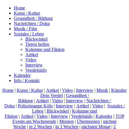
Home
Kunst / Kultur
Gesundheit / Bildung
Nachrichten / Doku
Musik / Film
Soziales / Leben
Blickwinkel
Tieren helfen
Kolumne und Fiktion
Artikel
Video
Interview
Veedelsinfo
Kalender
Info / Kontakt
Home
|
Kunst / Kultur
|
Artikel
|
Video
|
Interview
|
Musik
|
Künstler
Dein Veedel
|
Gesundheit /
Bildung
|
Artikel
|
Video
|
Interview
|
Nachrichten /
Doku
|
Polizeimappe Köln
|
Interview
|
Artikel
|
Video
|
Soziales /
Leben
|
Blickwinkel
|
Kolumne und
Fiktion
|
Artikel
|
Video
|
Interview
|
Veedelsinfo
|
Kalender
|
TOP
Events am Wochenende
|
Morgen
|
Übermorgen
|
nächste
Woche
|
in 2 Wochen
|
in 3 Wochen
|
nächsten Monat
|
2