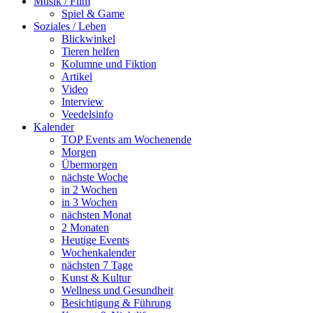
Musik / Film
Spiel & Game
Soziales / Leben
Blickwinkel
Tieren helfen
Kolumne und Fiktion
Artikel
Video
Interview
Veedelsinfo
Kalender
TOP Events am Wochenende
Morgen
Übermorgen
nächste Woche
in 2 Wochen
in 3 Wochen
nächsten Monat
2 Monaten
Heutige Events
Wochenkalender
nächsten 7 Tage
Kunst & Kultur
Wellness und Gesundheit
Besichtigung & Führung