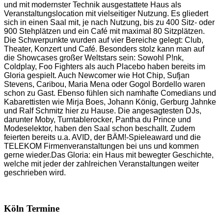
und mit modernster Technik ausgestattete Haus als
Veranstaltungslocation mit vielseitiger Nutzung. Es gliedert
sich in einen Saal mit, je nach Nutzung, bis zu 400 Sitz- oder
900 Stehplätzen und ein Café mit maximal 80 Sitzplätzen.
Die Schwerpunkte wurden auf vier Bereiche gelegt: Club,
Theater, Konzert und Café. Besonders stolz kann man auf
die Showcases großer Weltstars sein: Sowohl P!nk,
Coldplay, Foo Fighters als auch Placebo haben bereits im
Gloria gespielt. Auch Newcomer wie Hot Chip, Sufjan
Stevens, Caribou, Maria Mena oder Gogol Bordello waren
schon zu Gast. Ebenso fühlen sich namhafte Comedians und
Kabarettisten wie Mirja Boes, Johann König, Gerburg Jahnke
und Ralf Schmitz hier zu Hause. Die angesagtesten DJs,
darunter Moby, Turntablerocker, Pantha du Prince und
Modeselektor, haben den Saal schon beschallt. Zudem
feierten bereits u.a. AVID, der BÄM!-Spieleaward und die
TELEKOM Firmenveranstaltungen bei uns und kommen
gerne wieder.Das Gloria: ein Haus mit bewegter Geschichte,
welche mit jeder der zahlreichen Veranstaltungen weiter
geschrieben wird.
Köln Termine