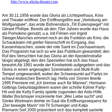
http://www.gloria-theater.com
Am 30.11.1956 wurde das Gloria als Lichtspielhaus, Kino
und Theater eröffnet. Der Eröffnungsfilm war „Verlobung am
Wolfgangsee“, das erste Bühnenstück „Till Eulenspiegel“ mit
Gérard Phillipe. Bereits ab den 70er Jahren wurde das Haus
als Pornokino genutzt, u.a. mit Filmen von Ingrid
Steeger.Manches erinnert noch an die Funktion als Kino: die
Schaukästen mit greller Neonschrift im Eingang, das
Kassenhäuschen, sowie der rote Samt im Zuschauerraum.
Das Programm hat sich so wie das Publikum gewandelt; den
Ruf des Verruchten hat das Gloria an der Apostelnstraße
längst abgelegt, den des Speziellen hat sich das Haus
bewahrt.Ab 1991 wurde der Kinobetrieb aufgegeben und das
Gloria in einen angesagten Szeneladen und Multi-Kulti-
Tempel umgewandelt, wobei der Schwerpunkt auf Partys im
schwul-lesbischen Bereich lag: Hella von Sinnen feierte
1995 Premiere mit „Ich bremse auch für Männer“, Hermann
Göttings Geburtstagsfeiern waren der schrille Kölner Party-
Hit und die Kelly Family spielte zugunsten der Aids-Hilfe.
Walter Bockmayer inszenierte hier „Wer Liebe sucht“ und
Sönke Wortmann drehte im Saal die Eröffnungssequenz für
„Der bewegte Mann“ mit Til Schweiger und Katja
Riemann.Seit 2000 präsentiert sich das komplett sanierte