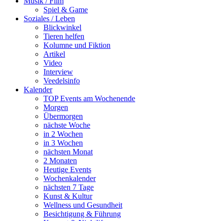
Musik / Film
Spiel & Game
Soziales / Leben
Blickwinkel
Tieren helfen
Kolumne und Fiktion
Artikel
Video
Interview
Veedelsinfo
Kalender
TOP Events am Wochenende
Morgen
Übermorgen
nächste Woche
in 2 Wochen
in 3 Wochen
nächsten Monat
2 Monaten
Heutige Events
Wochenkalender
nächsten 7 Tage
Kunst & Kultur
Wellness und Gesundheit
Besichtigung & Führung