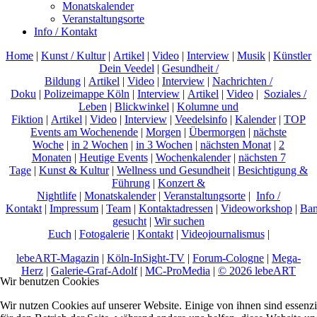
Monatskalender
Veranstaltungsorte
Info / Kontakt
Home
|
Kunst / Kultur
|
Artikel
|
Video
|
Interview
|
Musik
|
Künstler
Dein Veedel
|
Gesundheit /
Bildung
|
Artikel
|
Video
|
Interview
|
Nachrichten /
Doku
|
Polizeimappe Köln
|
Interview
|
Artikel
|
Video
|
Soziales /
Leben
|
Blickwinkel
|
Kolumne und
Fiktion
|
Artikel
|
Video
|
Interview
|
Veedelsinfo
|
Kalender
|
TOP
Events am Wochenende
|
Morgen
|
Übermorgen
|
nächste
Woche
|
in 2 Wochen
|
in 3 Wochen
|
nächsten Monat
|
2
Monaten
|
Heutige Events
|
Wochenkalender
|
nächsten 7
Tage
|
Kunst & Kultur
|
Wellness und Gesundheit
|
Besichtigung &
Führung
|
Konzert &
Nightlife
|
Monatskalender
|
Veranstaltungsorte
|
Info /
Kontakt
|
Impressum
|
Team
|
Kontaktadressen
|
Videoworkshop
|
Ban
gesucht
|
Wir suchen
Euch
|
Fotogalerie
|
Kontakt
|
Videojournalismus
|
lebeART-Magazin
|
Köln-InSight-TV
|
Forum-Cologne
|
Mega-
Herz
|
Galerie-Graf-Adolf
|
MC-ProMedia
|
© 2026 lebeART
Wir benutzen Cookies
Wir nutzen Cookies auf unserer Website. Einige von ihnen sind essenzi