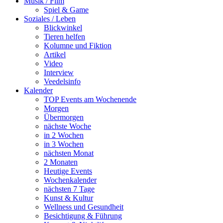
Musik / Film
Spiel & Game
Soziales / Leben
Blickwinkel
Tieren helfen
Kolumne und Fiktion
Artikel
Video
Interview
Veedelsinfo
Kalender
TOP Events am Wochenende
Morgen
Übermorgen
nächste Woche
in 2 Wochen
in 3 Wochen
nächsten Monat
2 Monaten
Heutige Events
Wochenkalender
nächsten 7 Tage
Kunst & Kultur
Wellness und Gesundheit
Besichtigung & Führung