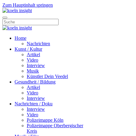
Zum Hauptinhalt springen
Home
Nachrichten
Kunst / Kultur
Artikel
Video
Interview
Musik
Künstler Dein Veedel
Gesundheit / Bildung
Artikel
Video
Interview
Nachrichten / Doku
Interview
Video
Polizeimappe Köln
Polizeimappe Oberbergischer
Kreis