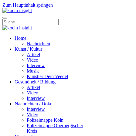
Zum Hauptinhalt springen
Home
Nachrichten
Kunst / Kultur
Artikel
Video
Interview
Musik
Künstler Dein Veedel
Gesundheit / Bildung
Artikel
Video
Interview
Nachrichten / Doku
Interview
Video
Polizeimappe Köln
Polizeimappe Oberbergischer
Kreis