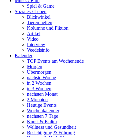
Musik / Film
Spiel & Game
Soziales / Leben
Blickwinkel
Tieren helfen
Kolumne und Fiktion
Artikel
Video
Interview
Veedelsinfo
Kalender
TOP Events am Wochenende
Morgen
Übermorgen
nächste Woche
in 2 Wochen
in 3 Wochen
nächsten Monat
2 Monaten
Heutige Events
Wochenkalender
nächsten 7 Tage
Kunst & Kultur
Wellness und Gesundheit
Besichtigung & Führung