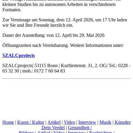
kleinen Studien bis zu autonomen Arbeiten in verschiedenen
Formaten.
Zur Vernissage am Sonntag, dem 12. April 2026, um 17 Uhr laden
wir Sie und Ihre Freunde herzlich ein.
Dauer der Ausstellung: von 12. April bis 29. Mai 2026
Öffnungszeiten nach Vereinbarung. Weitere Informationen unter:
SZALCprojects
SZALCprojects| 53115 Bonn | Kurfürstenstr. 31, 2. OG| Tel.: 0228 -
65 32 30 | mob.: 0172 7 60 64 83
Home
|
Kunst / Kultur
|
Artikel
|
Video
|
Interview
|
Musik
|
Künstler
Dein Veedel
|
Gesundheit /
Bildung
|
Artikel
|
Video
|
Interview
|
Nachrichten /