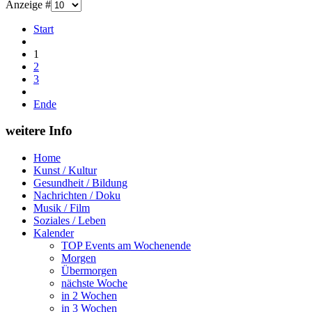
Anzeige #
Start
1
2
3
Ende
weitere Info
Home
Kunst / Kultur
Gesundheit / Bildung
Nachrichten / Doku
Musik / Film
Soziales / Leben
Kalender
TOP Events am Wochenende
Morgen
Übermorgen
nächste Woche
in 2 Wochen
in 3 Wochen