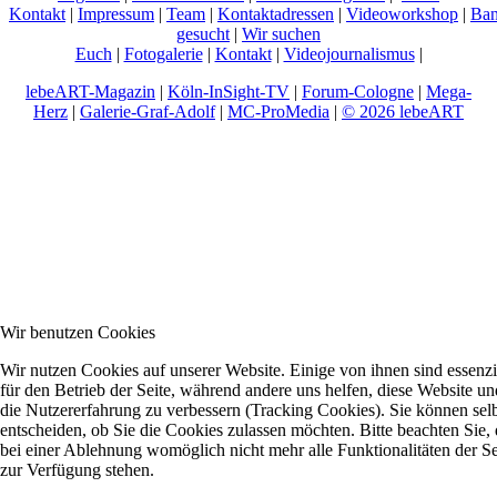
Kontakt
|
Impressum
|
Team
|
Kontaktadressen
|
Videoworkshop
|
Ban
gesucht
|
Wir suchen
Euch
|
Fotogalerie
|
Kontakt
|
Videojournalismus
|
lebeART-Magazin
|
Köln-InSight-TV
|
Forum-Cologne
|
Mega-
Herz
|
Galerie-Graf-Adolf
|
MC-ProMedia
|
© 2026 lebeART
Wir benutzen Cookies
Wir nutzen Cookies auf unserer Website. Einige von ihnen sind essenzi
für den Betrieb der Seite, während andere uns helfen, diese Website un
die Nutzererfahrung zu verbessern (Tracking Cookies). Sie können sel
entscheiden, ob Sie die Cookies zulassen möchten. Bitte beachten Sie, 
bei einer Ablehnung womöglich nicht mehr alle Funktionalitäten der Se
zur Verfügung stehen.