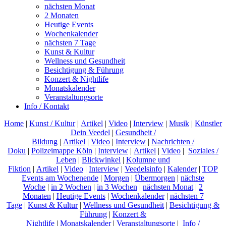
nächsten Monat
2 Monaten
Heutige Events
Wochenkalender
nächsten 7 Tage
Kunst & Kultur
Wellness und Gesundheit
Besichtigung & Führung
Konzert & Nightlife
Monatskalender
Veranstaltungsorte
Info / Kontakt
Home
|
Kunst / Kultur
|
Artikel
|
Video
|
Interview
|
Musik
|
Künstler
Dein Veedel
|
Gesundheit /
Bildung
|
Artikel
|
Video
|
Interview
|
Nachrichten /
Doku
|
Polizeimappe Köln
|
Interview
|
Artikel
|
Video
|
Soziales /
Leben
|
Blickwinkel
|
Kolumne und
Fiktion
|
Artikel
|
Video
|
Interview
|
Veedelsinfo
|
Kalender
|
TOP
Events am Wochenende
|
Morgen
|
Übermorgen
|
nächste
Woche
|
in 2 Wochen
|
in 3 Wochen
|
nächsten Monat
|
2
Monaten
|
Heutige Events
|
Wochenkalender
|
nächsten 7
Tage
|
Kunst & Kultur
|
Wellness und Gesundheit
|
Besichtigung &
Führung
|
Konzert &
Nightlife
|
Monatskalender
|
Veranstaltungsorte
|
Info /