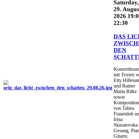
Saturday,
29. Augus
2026 19:0
22:30
DAS LI
ZWISCH
DEN
SCHATT
Konzertlesu
mit Texten v
Etty Hillesu
und Rainer
Maria Rilke
sowie
Kompositio
von Tabea
Frauenlob u
Irina
Skuratovska 
Gesang, Pia
Gitarre,