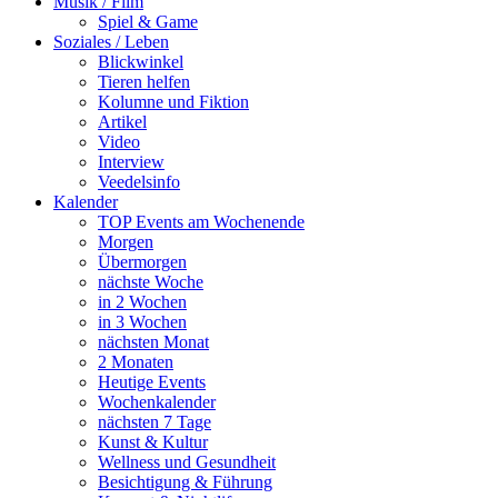
Musik / Film
Spiel & Game
Soziales / Leben
Blickwinkel
Tieren helfen
Kolumne und Fiktion
Artikel
Video
Interview
Veedelsinfo
Kalender
TOP Events am Wochenende
Morgen
Übermorgen
nächste Woche
in 2 Wochen
in 3 Wochen
nächsten Monat
2 Monaten
Heutige Events
Wochenkalender
nächsten 7 Tage
Kunst & Kultur
Wellness und Gesundheit
Besichtigung & Führung