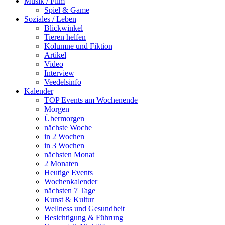
Musik / Film
Spiel & Game
Soziales / Leben
Blickwinkel
Tieren helfen
Kolumne und Fiktion
Artikel
Video
Interview
Veedelsinfo
Kalender
TOP Events am Wochenende
Morgen
Übermorgen
nächste Woche
in 2 Wochen
in 3 Wochen
nächsten Monat
2 Monaten
Heutige Events
Wochenkalender
nächsten 7 Tage
Kunst & Kultur
Wellness und Gesundheit
Besichtigung & Führung