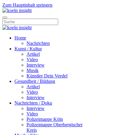
Zum Hauptinhalt springen
Home
Nachrichten
Kunst / Kultur
Artikel
Video
Interview
Musik
Künstler Dein Veedel
Gesundheit / Bildung
Artikel
Video
Interview
Nachrichten / Doku
Interview
Video
Polizeimappe Köln
Polizeimappe Oberbergischer
Kreis