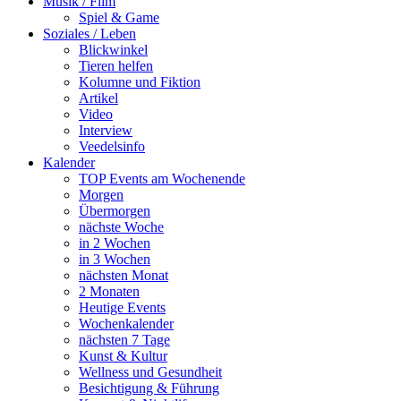
Musik / Film
Spiel & Game
Soziales / Leben
Blickwinkel
Tieren helfen
Kolumne und Fiktion
Artikel
Video
Interview
Veedelsinfo
Kalender
TOP Events am Wochenende
Morgen
Übermorgen
nächste Woche
in 2 Wochen
in 3 Wochen
nächsten Monat
2 Monaten
Heutige Events
Wochenkalender
nächsten 7 Tage
Kunst & Kultur
Wellness und Gesundheit
Besichtigung & Führung