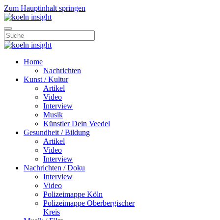
Zum Hauptinhalt springen
Home
Nachrichten
Kunst / Kultur
Artikel
Video
Interview
Musik
Künstler Dein Veedel
Gesundheit / Bildung
Artikel
Video
Interview
Nachrichten / Doku
Interview
Video
Polizeimappe Köln
Polizeimappe Oberbergischer
Kreis