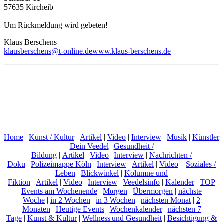
57635 Kircheib
Um Rückmeldung wird gebeten!
Klaus Berschens
klausberschens@t-online.de
www.klaus-berschens.de
Home
|
Kunst / Kultur
|
Artikel
|
Video
|
Interview
|
Musik
|
Künstler
Dein Veedel
|
Gesundheit /
Bildung
|
Artikel
|
Video
|
Interview
|
Nachrichten /
Doku
|
Polizeimappe Köln
|
Interview
|
Artikel
|
Video
|
Soziales /
Leben
|
Blickwinkel
|
Kolumne und
Fiktion
|
Artikel
|
Video
|
Interview
|
Veedelsinfo
|
Kalender
|
TOP
Events am Wochenende
|
Morgen
|
Übermorgen
|
nächste
Woche
|
in 2 Wochen
|
in 3 Wochen
|
nächsten Monat
|
2
Monaten
|
Heutige Events
|
Wochenkalender
|
nächsten 7
Tage
|
Kunst & Kultur
|
Wellness und Gesundheit
|
Besichtigung &