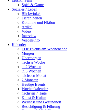
Musik / Film
Spiel & Game
Soziales / Leben
Blickwinkel
Tieren helfen
Kolumne und Fiktion
Artikel
Video
Interview
Veedelsinfo
Kalender
TOP Events am Wochenende
Morgen
Übermorgen
nächste Woche
in 2 Wochen
in 3 Wochen
nächsten Monat
2 Monaten
Heutige Events
Wochenkalender
nächsten 7 Tage
Kunst & Kultur
Wellness und Gesundheit
Besichtigung & Führung