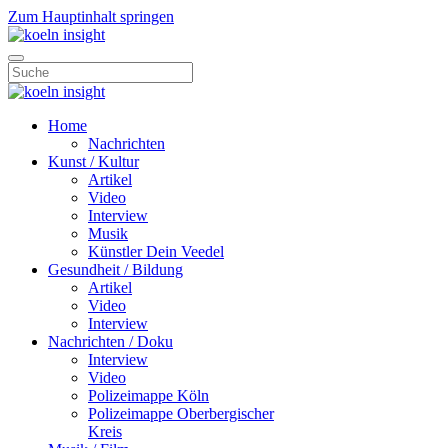
Zum Hauptinhalt springen
Home
Nachrichten
Kunst / Kultur
Artikel
Video
Interview
Musik
Künstler Dein Veedel
Gesundheit / Bildung
Artikel
Video
Interview
Nachrichten / Doku
Interview
Video
Polizeimappe Köln
Polizeimappe Oberbergischer
Kreis