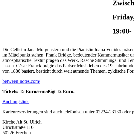
Zwisch
Friday
19:00-
Die Cellistin Jana Morgenstern und die Pianistin Ioana Voaides präs
im Mittelpunkt stehen. Frank Bridge, bedeutender Kammermusiker und 
atmosphärische Textur prägen das Werk. Rasche Stimmungs- und Temp
lassen. César Franck prägte das Pariser Musikleben des 19. Jahrhund
von 1886 basiert, besticht durch weit atmende Themen, zyklische For
between-notes.com/
Tickets: 15 Euro/ermäßigt 12 Euro.
Buchungslink
Kartenreservierungen sind auch telefonisch unter 02234-23130 oder 
Kirche Alt St. Ulrich
Ulrichstraße 110
50226 Frechen