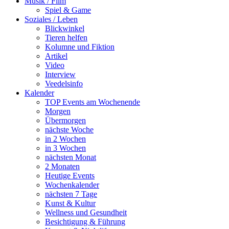
Musik / Film
Spiel & Game
Soziales / Leben
Blickwinkel
Tieren helfen
Kolumne und Fiktion
Artikel
Video
Interview
Veedelsinfo
Kalender
TOP Events am Wochenende
Morgen
Übermorgen
nächste Woche
in 2 Wochen
in 3 Wochen
nächsten Monat
2 Monaten
Heutige Events
Wochenkalender
nächsten 7 Tage
Kunst & Kultur
Wellness und Gesundheit
Besichtigung & Führung