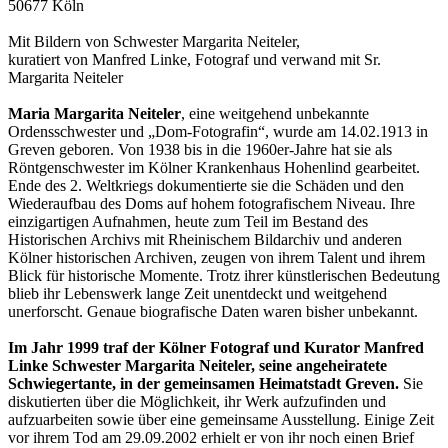
50677 Köln
Mit Bildern von Schwester Margarita Neiteler,
kuratiert von Manfred Linke, Fotograf und verwand mit Sr.
Margarita Neiteler
Maria Margarita Neiteler
, eine weitgehend unbekannte
Ordensschwester und „Dom-Fotografin“, wurde am 14.02.1913 in
Greven geboren. Von 1938 bis in die 1960er-Jahre hat sie als
Röntgenschwester im Kölner Krankenhaus Hohenlind gearbeitet.
Ende des 2. Weltkriegs dokumentierte sie die Schäden und den
Wiederaufbau des Doms auf hohem fotografischem Niveau. Ihre
einzigartigen Aufnahmen, heute zum Teil im Bestand des
Historischen Archivs mit Rheinischem Bildarchiv und anderen
Kölner historischen Archiven, zeugen von ihrem Talent und ihrem
Blick für historische Momente. Trotz ihrer künstlerischen Bedeutung
blieb ihr Lebenswerk lange Zeit unentdeckt und weitgehend
unerforscht. Genaue biografische Daten waren bisher unbekannt.
Im Jahr 1999 traf der Kölner Fotograf und Kurator Manfred
Linke Schwester Margarita Neiteler, seine angeheiratete
Schwiegertante, in der gemeinsamen Heimatstadt Greven.
Sie
diskutierten über die Möglichkeit, ihr Werk aufzufinden und
aufzuarbeiten sowie über eine gemeinsame Ausstellung. Einige Zeit
vor ihrem Tod am 29.09.2002 erhielt er von ihr noch einen Brief