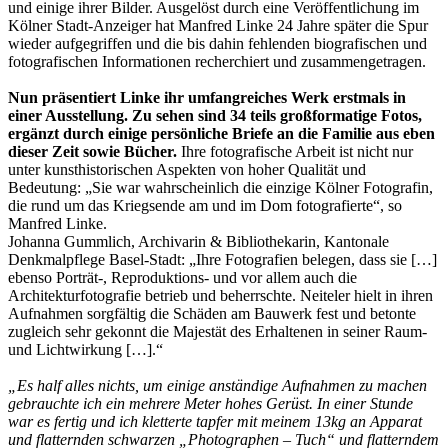
und einige ihrer Bilder. Ausgelöst durch eine Veröffentlichung im
Kölner Stadt-Anzeiger hat Manfred Linke 24 Jahre später die Spur
wieder aufgegriffen und die bis dahin fehlenden biografischen und
fotografischen Informationen recherchiert und zusammengetragen.
Nun präsentiert Linke ihr umfangreiches Werk erstmals in
einer Ausstellung. Zu sehen sind 34 teils großformatige Fotos,
ergänzt durch einige persönliche Briefe an die Familie aus eben
dieser Zeit sowie Bücher.
Ihre fotografische Arbeit ist nicht nur
unter kunsthistorischen Aspekten von hoher Qualität und
Bedeutung: „Sie war wahrscheinlich die einzige Kölner Fotografin,
die rund um das Kriegsende am und im Dom fotografierte“, so
Manfred Linke.
Johanna Gummlich, Archivarin & Bibliothekarin, Kantonale
Denkmalpflege Basel-Stadt: „Ihre Fotografien belegen, dass sie […]
ebenso Porträt-, Reproduktions- und vor allem auch die
Architekturfotografie betrieb und beherrschte. Neiteler hielt in ihren
Aufnahmen sorgfältig die Schäden am Bauwerk fest und betonte
zugleich sehr gekonnt die Majestät des Erhaltenen in seiner Raum-
und Lichtwirkung […].“
„Es half alles nichts, um einige anständige Aufnahmen zu machen
gebrauchte ich ein mehrere Meter hohes Gerüst. In einer Stunde
war es fertig und ich kletterte tapfer mit meinem 13kg an Apparat
und flatternden schwarzen „Photographen – Tuch“ und flatterndem