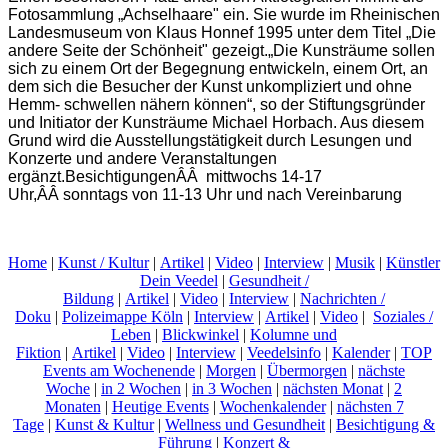
Fotosammlung „Achselhaare" ein. Sie wurde im Rheinischen
Landesmuseum von Klaus Honnef 1995 unter dem Titel „Die
andere Seite der Schönheit" gezeigt.„Die Kunsträume sollen
sich zu einem Ort der Begegnung entwickeln, einem Ort, an
dem sich die Besucher der Kunst unkompliziert und ohne
Hemm- schwellen nähern können“, so der Stiftungsgründer
und Initiator der Kunsträume Michael Horbach. Aus diesem
Grund wird die Ausstellungstätigkeit durch Lesungen und
Konzerte und andere Veranstaltungen
ergänzt.BesichtigungenÂÂ mittwochs 14-17
Uhr,ÂÂ sonntags von 11-13 Uhr und nach Vereinbarung
Home
|
Kunst / Kultur
|
Artikel
|
Video
|
Interview
|
Musik
|
Künstler
Dein Veedel
|
Gesundheit /
Bildung
|
Artikel
|
Video
|
Interview
|
Nachrichten /
Doku
|
Polizeimappe Köln
|
Interview
|
Artikel
|
Video
|
Soziales /
Leben
|
Blickwinkel
|
Kolumne und
Fiktion
|
Artikel
|
Video
|
Interview
|
Veedelsinfo
|
Kalender
|
TOP
Events am Wochenende
|
Morgen
|
Übermorgen
|
nächste
Woche
|
in 2 Wochen
|
in 3 Wochen
|
nächsten Monat
|
2
Monaten
|
Heutige Events
|
Wochenkalender
|
nächsten 7
Tage
|
Kunst & Kultur
|
Wellness und Gesundheit
|
Besichtigung &
Führung
|
Konzert &