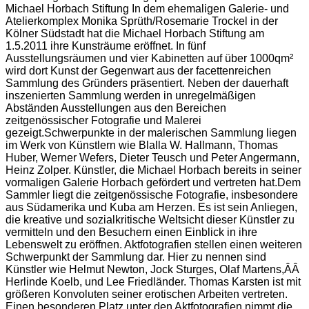
Michael Horbach Stiftung In dem ehemaligen Galerie- und
Atelierkomplex Monika Sprüth/Rosemarie Trockel in der
Kölner Südstadt hat die Michael Horbach Stiftung am
1.5.2011 ihre Kunsträume eröffnet. In fünf
Ausstellungsräumen und vier Kabinetten auf über 1000qm²
wird dort Kunst der Gegenwart aus der facettenreichen
Sammlung des Gründers präsentiert. Neben der dauerhaft
inszenierten Sammlung werden in unregelmäßigen
Abständen Ausstellungen aus den Bereichen
zeitgenössischer Fotografie und Malerei
gezeigt.Schwerpunkte in der malerischen Sammlung liegen
im Werk von Künstlern wie Blalla W. Hallmann, Thomas
Huber, Werner Wefers, Dieter Teusch und Peter Angermann,
Heinz Zolper. Künstler, die Michael Horbach bereits in seiner
vormaligen Galerie Horbach gefördert und vertreten hat.Dem
Sammler liegt die zeitgenössische Fotografie, insbesondere
aus Südamerika und Kuba am Herzen. Es ist sein Anliegen,
die kreative und sozialkritische Weltsicht dieser Künstler zu
vermitteln und den Besuchern einen Einblick in ihre
Lebenswelt zu eröffnen. Aktfotografien stellen einen weiteren
Schwerpunkt der Sammlung dar. Hier zu nennen sind
Künstler wie Helmut Newton, Jock Sturges, Olaf Martens,ÂÂ
Herlinde Koelb, und Lee Friedländer. Thomas Karsten ist mit
größeren Konvoluten seiner erotischen Arbeiten vertreten.
Einen besonderen Platz unter den Aktfotografien nimmt die