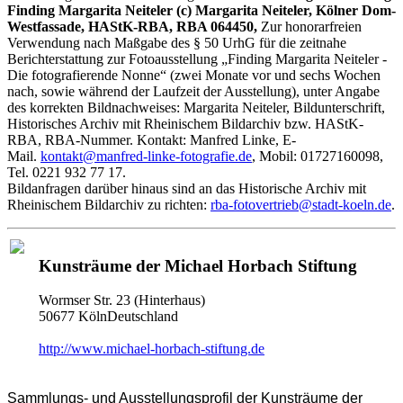
Finding Margarita Neiteler (c) Margarita Neiteler, Kölner Dom-
Westfassade, HAStK-RBA, RBA 064450,
Zur honorarfreien
Verwendung nach Maßgabe des § 50 UrhG für die zeitnahe
Berichterstattung zur Fotoausstellung „Finding Margarita Neiteler -
Die fotografierende Nonne“ (zwei Monate vor und sechs Wochen
nach, sowie während der Laufzeit der Ausstellung), unter Angabe
des korrekten Bildnachweises: Margarita Neiteler, Bildunterschrift,
Historisches Archiv mit Rheinischem Bildarchiv bzw. HAStK-
RBA, RBA-Nummer. Kontakt: Manfred Linke, E-
Mail.
kontakt@manfred-linke-fotografie.de
, Mobil: 01727160098,
Tel. 0221 932 77 17.
Bildanfragen darüber hinaus sind an das Historische Archiv mit
Rheinischem Bildarchiv zu richten:
rba-fotovertrieb@stadt-koeln.de
.
Kunsträume der Michael Horbach Stiftung
Wormser Str. 23 (Hinterhaus)
50677 KölnDeutschland
http://www.michael-horbach-stiftung.de
Sammlungs- und Ausstellungsprofil der Kunsträume der