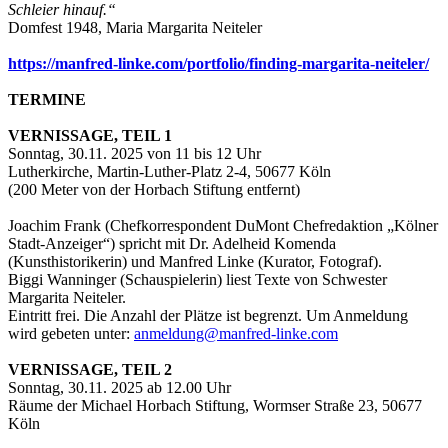
Schleier hinauf.“
Domfest 1948, Maria Margarita Neiteler
https://manfred-linke.com/portfolio/finding-margarita-neiteler/
TERMINE
VERNISSAGE, TEIL 1
Sonntag, 30.11. 2025 von 11 bis 12 Uhr
Lutherkirche, Martin-Luther-Platz 2-4, 50677 Köln
(200 Meter von der Horbach Stiftung entfernt)
Joachim Frank (Chefkorrespondent DuMont Chefredaktion „Kölner
Stadt-Anzeiger“) spricht mit Dr. Adelheid Komenda
(Kunsthistorikerin) und Manfred Linke (Kurator, Fotograf).
Biggi Wanninger (Schauspielerin) liest Texte von Schwester
Margarita Neiteler.
Eintritt frei. Die Anzahl der Plätze ist begrenzt. Um Anmeldung
wird gebeten unter:
anmeldung@manfred-linke.com
VERNISSAGE, TEIL 2
Sonntag, 30.11. 2025 ab 12.00 Uhr
Räume der Michael Horbach Stiftung, Wormser Straße 23, 50677
Köln