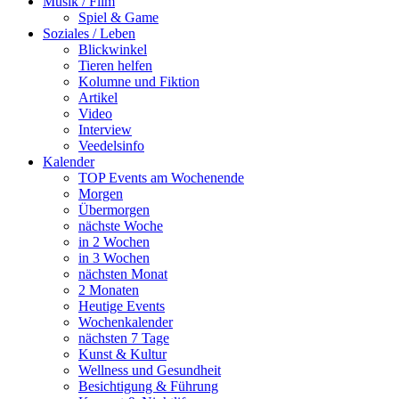
Musik / Film
Spiel & Game
Soziales / Leben
Blickwinkel
Tieren helfen
Kolumne und Fiktion
Artikel
Video
Interview
Veedelsinfo
Kalender
TOP Events am Wochenende
Morgen
Übermorgen
nächste Woche
in 2 Wochen
in 3 Wochen
nächsten Monat
2 Monaten
Heutige Events
Wochenkalender
nächsten 7 Tage
Kunst & Kultur
Wellness und Gesundheit
Besichtigung & Führung