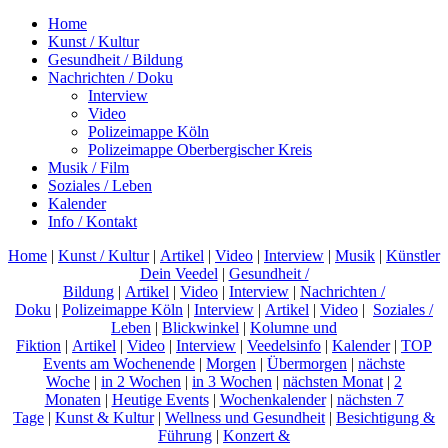
Home
Kunst / Kultur
Gesundheit / Bildung
Nachrichten / Doku
Interview
Video
Polizeimappe Köln
Polizeimappe Oberbergischer Kreis
Musik / Film
Soziales / Leben
Kalender
Info / Kontakt
Home
|
Kunst / Kultur
|
Artikel
|
Video
|
Interview
|
Musik
|
Künstler
Dein Veedel
|
Gesundheit /
Bildung
|
Artikel
|
Video
|
Interview
|
Nachrichten /
Doku
|
Polizeimappe Köln
|
Interview
|
Artikel
|
Video
|
Soziales /
Leben
|
Blickwinkel
|
Kolumne und
Fiktion
|
Artikel
|
Video
|
Interview
|
Veedelsinfo
|
Kalender
|
TOP
Events am Wochenende
|
Morgen
|
Übermorgen
|
nächste
Woche
|
in 2 Wochen
|
in 3 Wochen
|
nächsten Monat
|
2
Monaten
|
Heutige Events
|
Wochenkalender
|
nächsten 7
Tage
|
Kunst & Kultur
|
Wellness und Gesundheit
|
Besichtigung &
Führung
|
Konzert &