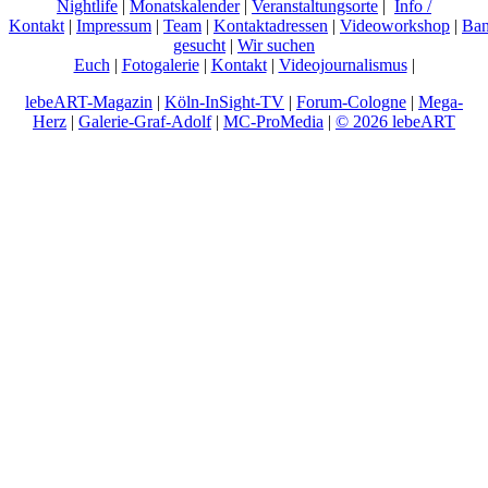
Nightlife
|
Monatskalender
|
Veranstaltungsorte
|
Info /
Kontakt
|
Impressum
|
Team
|
Kontaktadressen
|
Videoworkshop
|
Ban
gesucht
|
Wir suchen
Euch
|
Fotogalerie
|
Kontakt
|
Videojournalismus
|
lebeART-Magazin
|
Köln-InSight-TV
|
Forum-Cologne
|
Mega-
Herz
|
Galerie-Graf-Adolf
|
MC-ProMedia
|
© 2026 lebeART