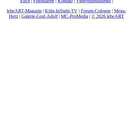
Euch
|
Fotogalerie
|
Kontakt
|
Videojournalismus
|
lebeART-Magazin
|
Köln-InSight-TV
|
Forum-Cologne
|
Mega-
Herz
|
Galerie-Graf-Adolf
|
MC-ProMedia
|
© 2026 lebeART