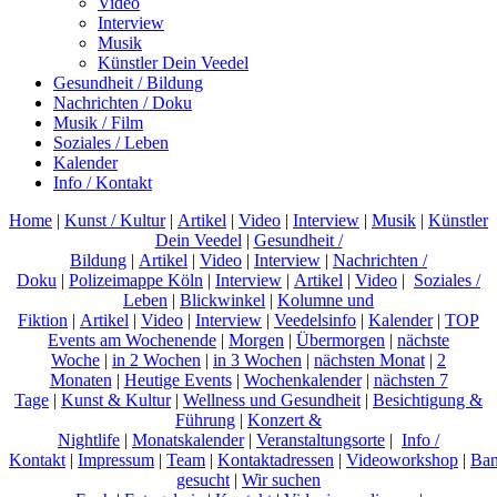
Video
Interview
Musik
Künstler Dein Veedel
Gesundheit / Bildung
Nachrichten / Doku
Musik / Film
Soziales / Leben
Kalender
Info / Kontakt
Home
|
Kunst / Kultur
|
Artikel
|
Video
|
Interview
|
Musik
|
Künstler
Dein Veedel
|
Gesundheit /
Bildung
|
Artikel
|
Video
|
Interview
|
Nachrichten /
Doku
|
Polizeimappe Köln
|
Interview
|
Artikel
|
Video
|
Soziales /
Leben
|
Blickwinkel
|
Kolumne und
Fiktion
|
Artikel
|
Video
|
Interview
|
Veedelsinfo
|
Kalender
|
TOP
Events am Wochenende
|
Morgen
|
Übermorgen
|
nächste
Woche
|
in 2 Wochen
|
in 3 Wochen
|
nächsten Monat
|
2
Monaten
|
Heutige Events
|
Wochenkalender
|
nächsten 7
Tage
|
Kunst & Kultur
|
Wellness und Gesundheit
|
Besichtigung &
Führung
|
Konzert &
Nightlife
|
Monatskalender
|
Veranstaltungsorte
|
Info /
Kontakt
|
Impressum
|
Team
|
Kontaktadressen
|
Videoworkshop
|
Ban
gesucht
|
Wir suchen