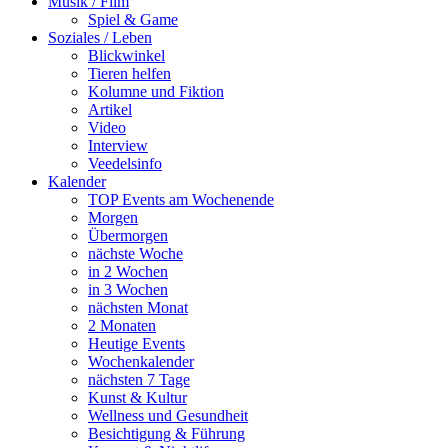
Musik / Film
Spiel & Game
Soziales / Leben
Blickwinkel
Tieren helfen
Kolumne und Fiktion
Artikel
Video
Interview
Veedelsinfo
Kalender
TOP Events am Wochenende
Morgen
Übermorgen
nächste Woche
in 2 Wochen
in 3 Wochen
nächsten Monat
2 Monaten
Heutige Events
Wochenkalender
nächsten 7 Tage
Kunst & Kultur
Wellness und Gesundheit
Besichtigung & Führung