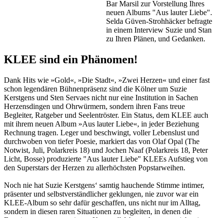
Bar Marsil zur Vorstellung Ihres
neuen Albums "Aus lauter Liebe".
Selda Güven-Strohhäcker befragte
in einem Interview Suzie und Stan
zu Ihren Plänen, und Gedanken.
KLEE sind ein Phänomen!
Dank Hits wie »Gold«, »Die Stadt«, »Zwei Herzen« und einer fast
schon legendären Bühnenpräsenz sind die Kölner um Suzie
Kerstgens und Sten Servaes nicht nur eine Institution in Sachen
Herzensdingen und Ohrwürmern, sondern ihren Fans treue
Begleiter, Ratgeber und Seelentröster. Ein Status, dem KLEE auch
mit ihrem neuen Album »Aus lauter Liebe«, in jeder Beziehung
Rechnung tragen. Leger und beschwingt, voller Lebenslust und
durchwoben von tiefer Poesie, markiert das von Olaf Opal (The
Notwist, Juli, Polarkreis 18) und Jochen Naaf (Polarkreis 18, Peter
Licht, Bosse) produzierte "Aus lauter Liebe" KLEEs Aufstieg von
den Superstars der Herzen zu allerhöchsten Popstarweihen.
Noch nie hat Suzie Kerstgens‘ samtig hauchende Stimme intimer,
präsenter und selbstverständlicher geklungen, nie zuvor war ein
KLEE-Album so sehr dafür geschaffen, uns nicht nur im Alltag,
sondern in diesen raren Situationen zu begleiten, in denen die