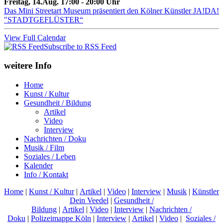
Freitag, 14.Aug. 17:00 - 20:00 Uhr
Das Mini Streetart Museum präsentiert den Kölner Künstler JA!DA!
"STADTGEFLÜSTER“
View Full Calendar
Subscribe to RSS Feed
weitere Info
Home
Kunst / Kultur
Gesundheit / Bildung
Artikel
Video
Interview
Nachrichten / Doku
Musik / Film
Soziales / Leben
Kalender
Info / Kontakt
Home
|
Kunst / Kultur
|
Artikel
|
Video
|
Interview
|
Musik
|
Künstler
Dein Veedel
|
Gesundheit /
Bildung
|
Artikel
|
Video
|
Interview
|
Nachrichten /
Doku
|
Polizeimappe Köln
|
Interview
|
Artikel
|
Video
|
Soziales /