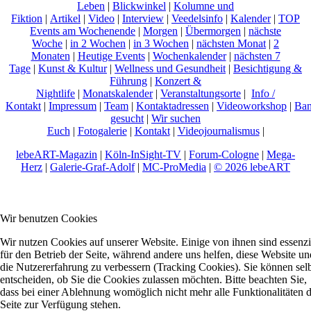
Leben
|
Blickwinkel
|
Kolumne und
Fiktion
|
Artikel
|
Video
|
Interview
|
Veedelsinfo
|
Kalender
|
TOP
Events am Wochenende
|
Morgen
|
Übermorgen
|
nächste
Woche
|
in 2 Wochen
|
in 3 Wochen
|
nächsten Monat
|
2
Monaten
|
Heutige Events
|
Wochenkalender
|
nächsten 7
Tage
|
Kunst & Kultur
|
Wellness und Gesundheit
|
Besichtigung &
Führung
|
Konzert &
Nightlife
|
Monatskalender
|
Veranstaltungsorte
|
Info /
Kontakt
|
Impressum
|
Team
|
Kontaktadressen
|
Videoworkshop
|
Ban
gesucht
|
Wir suchen
Euch
|
Fotogalerie
|
Kontakt
|
Videojournalismus
|
lebeART-Magazin
|
Köln-InSight-TV
|
Forum-Cologne
|
Mega-
Herz
|
Galerie-Graf-Adolf
|
MC-ProMedia
|
© 2026 lebeART
Wir benutzen Cookies
Wir nutzen Cookies auf unserer Website. Einige von ihnen sind essenzi
für den Betrieb der Seite, während andere uns helfen, diese Website un
die Nutzererfahrung zu verbessern (Tracking Cookies). Sie können sel
entscheiden, ob Sie die Cookies zulassen möchten. Bitte beachten Sie,
dass bei einer Ablehnung womöglich nicht mehr alle Funktionalitäten 
Seite zur Verfügung stehen.