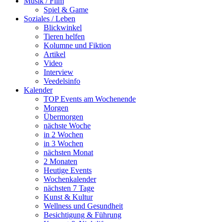
Musik / Film
Spiel & Game
Soziales / Leben
Blickwinkel
Tieren helfen
Kolumne und Fiktion
Artikel
Video
Interview
Veedelsinfo
Kalender
TOP Events am Wochenende
Morgen
Übermorgen
nächste Woche
in 2 Wochen
in 3 Wochen
nächsten Monat
2 Monaten
Heutige Events
Wochenkalender
nächsten 7 Tage
Kunst & Kultur
Wellness und Gesundheit
Besichtigung & Führung