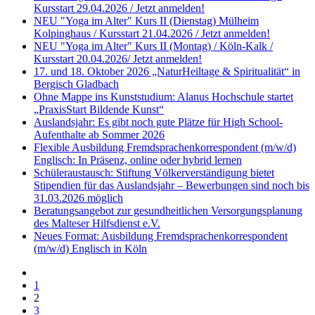
Kursstart 29.04.2026 / Jetzt anmelden!
NEU "Yoga im Alter" Kurs II (Dienstag) Mülheim
Kolpinghaus / Kursstart 21.04.2026 / Jetzt anmelden!
NEU "Yoga im Alter" Kurs II (Montag) / Köln-Kalk /
Kursstart 20.04.2026/ Jetzt anmelden!
17. und 18. Oktober 2026 „NaturHeiltage & Spiritualität“ in
Bergisch Gladbach
Ohne Mappe ins Kunststudium: Alanus Hochschule startet
„PraxisStart Bildende Kunst“
Auslandsjahr: Es gibt noch gute Plätze für High School-
Aufenthalte ab Sommer 2026
Flexible Ausbildung Fremdsprachenkorrespondent (m/w/d)
Englisch: In Präsenz, online oder hybrid lernen
Schüleraustausch: Stiftung Völkerverständigung bietet
Stipendien für das Auslandsjahr – Bewerbungen sind noch bis
31.03.2026 möglich
Beratungsangebot zur gesundheitlichen Versorgungsplanung
des Malteser Hilfsdienst e.V.
Neues Format: Ausbildung Fremdsprachenkorrespondent
(m/w/d) Englisch in Köln
1
2
3