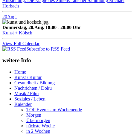
Ausstellung: Die Magie des Stillens" aus der Sammlung Michael
Horbach
20
Aug.
Donnerstag, 20.Aug. 18:00 - 20:00 Uhr
Kunst + Kölsch
View Full Calendar
Subscribe to RSS Feed
weitere Info
Home
Kunst / Kultur
Gesundheit / Bildung
Nachrichten / Doku
Musik / Film
Soziales / Leben
Kalender
TOP Events am Wochenende
Morgen
Übermorgen
nächste Woche
in 2 Wochen