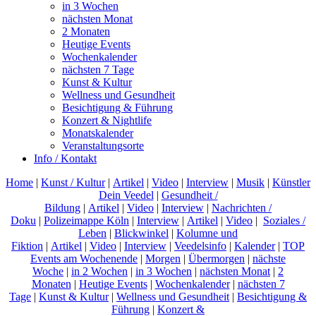
in 3 Wochen
nächsten Monat
2 Monaten
Heutige Events
Wochenkalender
nächsten 7 Tage
Kunst & Kultur
Wellness und Gesundheit
Besichtigung & Führung
Konzert & Nightlife
Monatskalender
Veranstaltungsorte
Info / Kontakt
Home
|
Kunst / Kultur
|
Artikel
|
Video
|
Interview
|
Musik
|
Künstler
Dein Veedel
|
Gesundheit /
Bildung
|
Artikel
|
Video
|
Interview
|
Nachrichten /
Doku
|
Polizeimappe Köln
|
Interview
|
Artikel
|
Video
|
Soziales /
Leben
|
Blickwinkel
|
Kolumne und
Fiktion
|
Artikel
|
Video
|
Interview
|
Veedelsinfo
|
Kalender
|
TOP
Events am Wochenende
|
Morgen
|
Übermorgen
|
nächste
Woche
|
in 2 Wochen
|
in 3 Wochen
|
nächsten Monat
|
2
Monaten
|
Heutige Events
|
Wochenkalender
|
nächsten 7
Tage
|
Kunst & Kultur
|
Wellness und Gesundheit
|
Besichtigung &
Führung
|
Konzert &