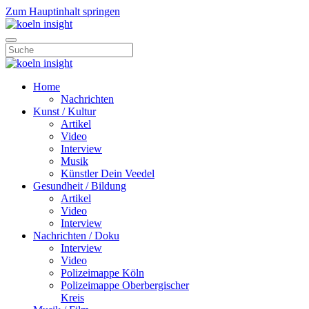
Zum Hauptinhalt springen
Home
Nachrichten
Kunst / Kultur
Artikel
Video
Interview
Musik
Künstler Dein Veedel
Gesundheit / Bildung
Artikel
Video
Interview
Nachrichten / Doku
Interview
Video
Polizeimappe Köln
Polizeimappe Oberbergischer
Kreis