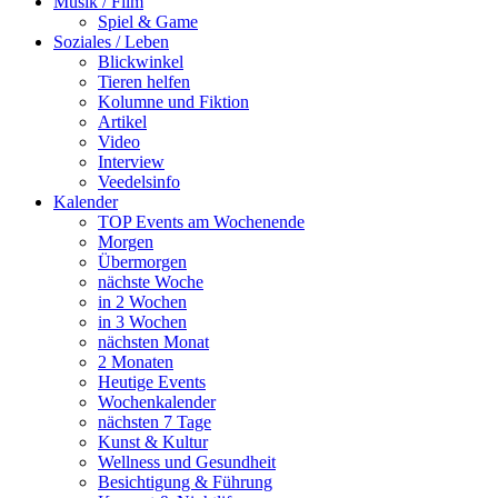
Musik / Film
Spiel & Game
Soziales / Leben
Blickwinkel
Tieren helfen
Kolumne und Fiktion
Artikel
Video
Interview
Veedelsinfo
Kalender
TOP Events am Wochenende
Morgen
Übermorgen
nächste Woche
in 2 Wochen
in 3 Wochen
nächsten Monat
2 Monaten
Heutige Events
Wochenkalender
nächsten 7 Tage
Kunst & Kultur
Wellness und Gesundheit
Besichtigung & Führung