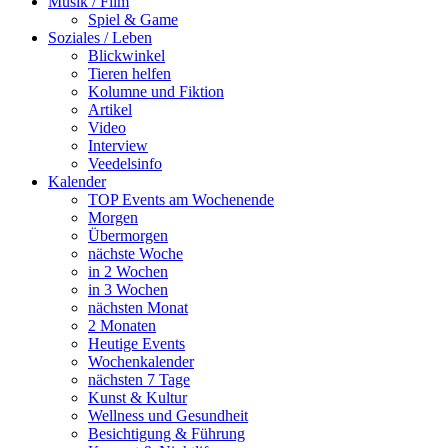
Musik / Film
Spiel & Game
Soziales / Leben
Blickwinkel
Tieren helfen
Kolumne und Fiktion
Artikel
Video
Interview
Veedelsinfo
Kalender
TOP Events am Wochenende
Morgen
Übermorgen
nächste Woche
in 2 Wochen
in 3 Wochen
nächsten Monat
2 Monaten
Heutige Events
Wochenkalender
nächsten 7 Tage
Kunst & Kultur
Wellness und Gesundheit
Besichtigung & Führung