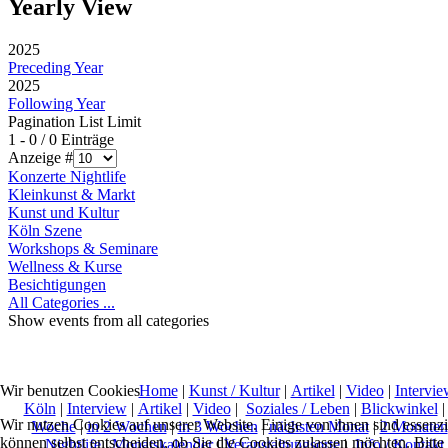
Yearly View
2025
Preceding Year
2025
Following Year
Pagination List Limit
1 - 0 / 0 Einträge
Anzeige #
Konzerte Nightlife
Kleinkunst & Markt
Kunst und Kultur
Köln Szene
Workshops & Seminare
Wellness & Kurse
Besichtigungen
All Categories ...
Show events from all categories
Home
|
Kunst / Kultur
|
Artikel
|
Video
|
Intervie
Wir benutzen Cookies
Köln
|
Interview
|
Artikel
|
Video
|
Soziales / Leben
|
Blickwinkel
Wir nutzen Cookies auf unserer Website. Einige von ihnen sind essenzi
Woche
|
in 2 Wochen
|
in 3 Wochen
|
nächsten Monat
|
2 Monaten
können selbst entscheiden, ob Sie die Cookies zulassen möchten. Bitte
Nightlife
|
Monatskalender
|
Veranstaltungsorte
|
Info / Kontakt