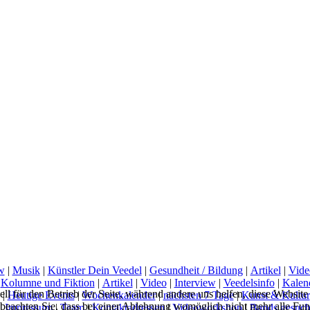
w
|
Musik
|
Künstler Dein Veedel
|
Gesundheit / Bildung
|
Artikel
|
Vide
|
Kolumne und Fiktion
|
Artikel
|
Video
|
Interview
|
Veedelsinfo
|
Kalen
ell für den Betrieb der Seite, während andere uns helfen, diese Websit
|
Heutige Events
|
Wochenkalender
|
nächsten 7 Tage
|
Kunst & Kultur
 beachten Sie, dass bei einer Ablehnung womöglich nicht mehr alle Funk
|
Impressum
|
Team
|
Kontaktadressen
|
Videoworkshop
|
Bands gesuch