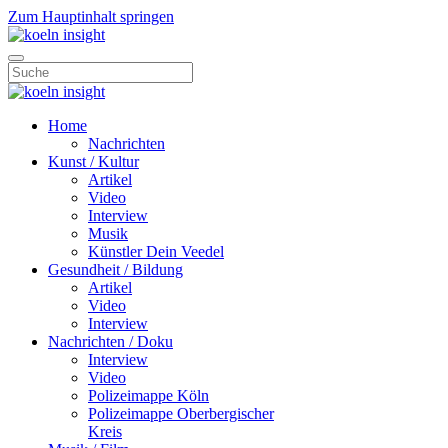
Zum Hauptinhalt springen
Home
Nachrichten
Kunst / Kultur
Artikel
Video
Interview
Musik
Künstler Dein Veedel
Gesundheit / Bildung
Artikel
Video
Interview
Nachrichten / Doku
Interview
Video
Polizeimappe Köln
Polizeimappe Oberbergischer
Kreis