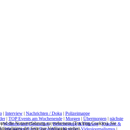
o
|
Interview
|
Nachrichten / Doku
|
Polizeimappe
der
|
TOP Events am Wochenende
|
Morgen
|
Übermorgen
|
nächste
e und die Nutzererfahrung zu verbessern (Tracking Cookies). Sie
|
Wellness und Gesundheit
|
Besichtigung & Führung
|
Konzert &
tionalitäten der Seite zur Verfügung stehen.
t
|
Wir suchen Euch
|
Fotogalerie
|
Kontakt
|
Videojournalismus
|