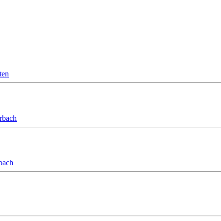
ten
orbach
bach