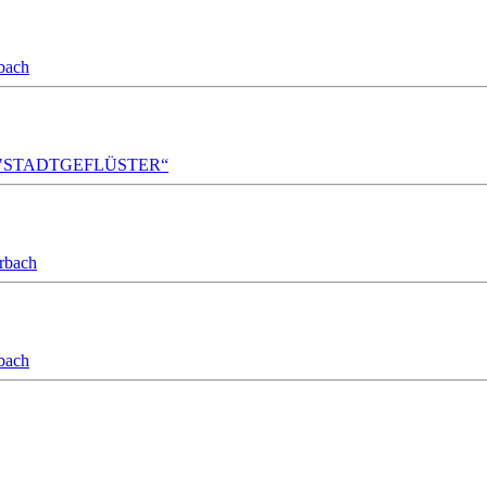
bach
A!DA! "STADTGEFLÜSTER“
orbach
bach