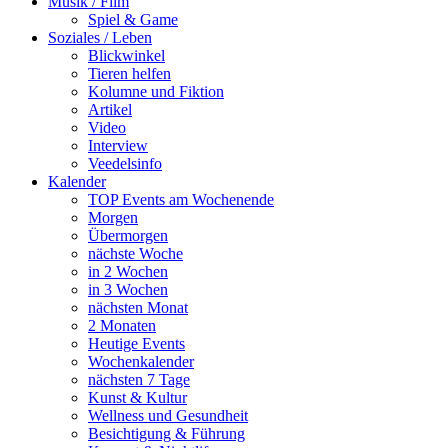
Musik / Film
Spiel & Game
Soziales / Leben
Blickwinkel
Tieren helfen
Kolumne und Fiktion
Artikel
Video
Interview
Veedelsinfo
Kalender
TOP Events am Wochenende
Morgen
Übermorgen
nächste Woche
in 2 Wochen
in 3 Wochen
nächsten Monat
2 Monaten
Heutige Events
Wochenkalender
nächsten 7 Tage
Kunst & Kultur
Wellness und Gesundheit
Besichtigung & Führung