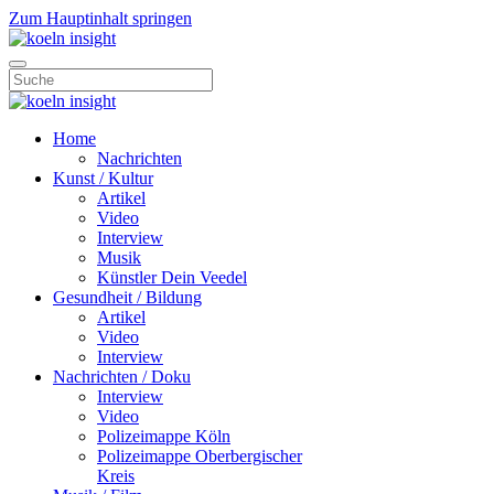
Zum Hauptinhalt springen
Home
Nachrichten
Kunst / Kultur
Artikel
Video
Interview
Musik
Künstler Dein Veedel
Gesundheit / Bildung
Artikel
Video
Interview
Nachrichten / Doku
Interview
Video
Polizeimappe Köln
Polizeimappe Oberbergischer
Kreis