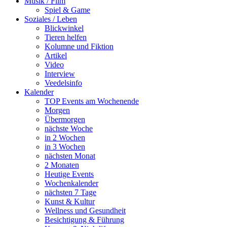
Musik / Film
Spiel & Game
Soziales / Leben
Blickwinkel
Tieren helfen
Kolumne und Fiktion
Artikel
Video
Interview
Veedelsinfo
Kalender
TOP Events am Wochenende
Morgen
Übermorgen
nächste Woche
in 2 Wochen
in 3 Wochen
nächsten Monat
2 Monaten
Heutige Events
Wochenkalender
nächsten 7 Tage
Kunst & Kultur
Wellness und Gesundheit
Besichtigung & Führung