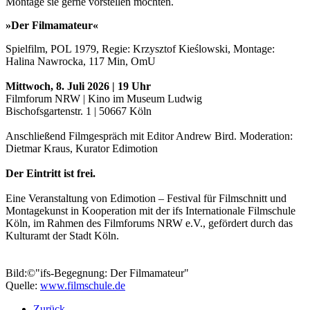
Montage sie gerne vorstellen möchten.
»Der Filmamateur«
Spielfilm, POL 1979, Regie: Krzysztof Kieślowski, Montage:
Halina Nawrocka, 117 Min, OmU
Mittwoch, 8. Juli 2026 | 19 Uhr
Filmforum NRW | Kino im Museum Ludwig
Bischofsgartenstr. 1 | 50667 Köln
Anschließend Filmgespräch mit Editor Andrew Bird. Moderation:
Dietmar Kraus, Kurator Edimotion
Der Eintritt ist frei.
Eine Veranstaltung von Edimotion – Festival für Filmschnitt und
Montagekunst in Kooperation mit der ifs Internationale Filmschule
Köln, im Rahmen des Filmforums NRW e.V., gefördert durch das
Kulturamt der Stadt Köln.
Bild:©"ifs-Begegnung: Der Filmamateur"
Quelle:
www.filmschule.de
Zurück