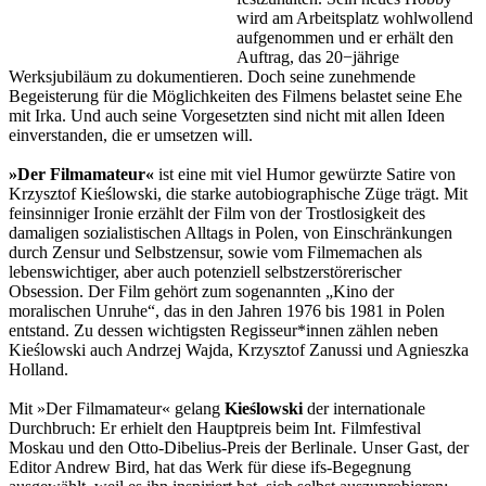
wird am Arbeitsplatz wohlwollend
aufgenommen und er erhält den
Auftrag, das 20−jährige
Werksjubiläum zu dokumentieren. Doch seine zunehmende
Begeisterung für die Möglichkeiten des Filmens belastet seine Ehe
mit Irka. Und auch seine Vorgesetzten sind nicht mit allen Ideen
einverstanden, die er umsetzen will.
»Der Filmamateur«
ist eine mit viel Humor gewürzte Satire von
Krzysztof Kieślowski, die starke autobiographische Züge trägt. Mit
feinsinniger Ironie erzählt der Film von der Trostlosigkeit des
damaligen sozialistischen Alltags in Polen, von Einschränkungen
durch Zensur und Selbstzensur, sowie vom Filmemachen als
lebenswichtiger, aber auch potenziell selbstzerstörerischer
Obsession. Der Film gehört zum sogenannten „Kino der
moralischen Unruhe“, das in den Jahren 1976 bis 1981 in Polen
entstand. Zu dessen wichtigsten Regisseur*innen zählen neben
Kieślowski auch Andrzej Wajda, Krzysztof Zanussi und Agnieszka
Holland.
Mit »Der Filmamateur« gelang
Kieślowski
der internationale
Durchbruch: Er erhielt den Hauptpreis beim Int. Filmfestival
Moskau und den Otto-Dibelius-Preis der Berlinale. Unser Gast, der
Editor Andrew Bird, hat das Werk für diese ifs-Begegnung