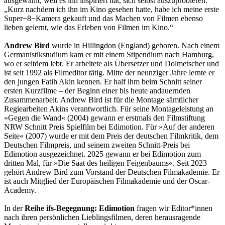
ausgewählt, weil es ihn inspiriert hat, sich selbst auszuprobieren:
„Kurz nachdem ich ihn im Kino gesehen hatte, habe ich meine erste
Super−8−Kamera gekauft und das Machen von Filmen ebenso
lieben gelernt, wie das Erleben von Filmen im Kino.“
Andrew Bird
wurde in Hillingdon (England) geboren. Nach einem
Germanistikstudium kam er mit einem Stipendium nach Hamburg,
wo er seitdem lebt. Er arbeitete als Übersetzer und Dolmetscher und
ist seit 1992 als Filmeditor tätig. Mitte der neunziger Jahre lernte er
den jungen Fatih Akin kennen. Er half ihm beim Schnitt seiner
ersten Kurzfilme – der Beginn einer bis heute andauernden
Zusammenarbeit. Andrew Bird ist für die Montage sämtlicher
Regiearbeiten Akins verantwortlich. Für seine Montageleistung an
»Gegen die Wand« (2004) gewann er erstmals den Filmstiftung
NRW Schnitt Preis Spielfilm bei Edimotion. Für »Auf der anderen
Seite« (2007) wurde er mit dem Preis der deutschen Filmkritik, dem
Deutschen Filmpreis, und seinem zweiten Schnitt-Preis bei
Edimotion ausgezeichnet. 2025 gewann er bei Edimotion zum
dritten Mal, für »Die Saat des heiligen Feigenbaums«. Seit 2023
gehört Andrew Bird zum Vorstand der Deutschen Filmakademie. Er
ist auch Mitglied der Europäischen Filmakademie und der Oscar-
Academy.
In der
Reihe ifs-Begegnung: Edimotion
fragen wir Editor*innen
nach ihren persönlichen Lieblingsfilmen, deren herausragende