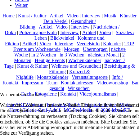
Weiter
Home
|
Kunst / Kultur
|
Artikel
|
Video
|
Interview
|
Musik
|
Künstler
Dein Veedel
|
Gesundheit /
Bildung
|
Artikel
|
Video
|
Interview
|
Nachrichten /
Doku
|
Polizeimappe Köln
|
Interview
|
Artikel
|
Video
|
Soziales /
Leben
|
Blickwinkel
|
Kolumne und
Fiktion
|
Artikel
|
Video
|
Interview
|
Veedelsinfo
|
Kalender
|
TOP
Events am Wochenende
|
Morgen
|
Übermorgen
|
nächste
Woche
|
in 2 Wochen
|
in 3 Wochen
|
nächsten Monat
|
2
Monaten
|
Heutige Events
|
Wochenkalender
|
nächsten 7
Tage
|
Kunst & Kultur
|
Wellness und Gesundheit
|
Besichtigung &
Führung
|
Konzert &
Nightlife
|
Monatskalender
|
Veranstaltungsorte
|
Info /
Kontakt
|
Impressum
|
Team
|
Kontaktadressen
|
Videoworkshop
|
Ban
gesucht
|
Wir suchen
Euch
|
Fotogalerie
|
Kontakt
|
Videojournalismus
|
Wir benutzen Cookies
lebeART-Magazin
|
Köln-InSight-TV
|
Forum-Cologne
|
Mega-
Wir nutzen Cookies auf unserer Website. Einige von ihnen sind essenzi
Herz
|
Galerie-Graf-Adolf
|
MC-ProMedia
|
© 2026 lebeART
für den Betrieb der Seite, während andere uns helfen, diese Website un
die Nutzererfahrung zu verbessern (Tracking Cookies). Sie können sel
entscheiden, ob Sie die Cookies zulassen möchten. Bitte beachten Sie,
dass bei einer Ablehnung womöglich nicht mehr alle Funktionalitäten 
Seite zur Verfügung stehen.