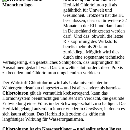
Herbizid Chlortoluron gilt als
gefährlich für Umwelt und
Gesundheit. Trotzdem hat die EU
beschlossen, dass es für weitere 22
Monate in der EU und damit auch
in Deutschland eingesetzt werden
darf. Und das, obwohl die letzte
Risikoprüfung des Wirkstoffs
bereits mehr als 20 Jahre
zurückliegt. Möglich wird dies
durch eine sogenannte technische
Verlängerung, ein gesetzliches Schlupfloch, das ursprünglich für
Ausnahmen gedacht war. Das Umweltinstitut fordert, diese Praxis
zu beenden und Chlortoluron umgehend zu verbieten.
Der Wirkstoff Chlortoluron wird als
Unkrautvernichter im
Wintergetreideanbau eingesetzt – und ist alles andere als harmlos:
Chlortoluron
gilt als vermutlich krebserregend, kann das
Hormonsystem beeinträchtigen und steht im Verdacht, die gesunde
Entwicklung eines Fötus in der Schwangerschaft zu schädigen. Das
Herbizid gelangt außerdem immer wieder in Gewässer, in denen es
sich kaum abbaut. Das Herbizid gilt zudem als giftig mit
langfristiger Wirkung für Wasserorganismen.
Chlortoluron ist ein Kassenschlager – und sollte schon längst