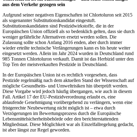
aus dem Verkehr gezogen sein
Aufgrund seiner negativen Eigenschaften ist Chlortoluron seit 2015
als sogenannter Substitutionskandidat eingestuft.
Substitutionskandidaten sind Pestizidwirkstoffe, die in der
Europäischen Union offiziell als so bedenklich gelten, dass sie durch
weniger gefährliche Alternativen ersetzt werden sollen. Die
Zulassung sollte schon Anfang 2016 enden, aber durch immer
wieder erteilte technische Verlängerungen kann es bis heute weiter
eingesetzt werden. Allein im Jahr 2024 wurden in Deutschland rund
985 Tonnen Chlortoluron verkauft. Damit ist das Herbizid unter den
Top Ten der meistverkauften Pestizide in Deutschland.
In der Europäischen Union ist es rechtlich vorgesehen, dass
Pestizide regelmäßig nach dem aktuellen Stand der Wissenschaft auf
mögliche Gesundheits- und Umweltrisiken hin überprüft werden.
Diese Vorgabe wird jedoch häufig übergangen, wie auch in diesem
Fall. Artikel 17 der EU-Pestizidverordnung erlaubt es, eine
ablaufende Genehmigung vorübergehend zu verlängern, wenn eine
fristgerechte Neubewertung nicht möglich ist – etwa durch
Verzögerungen im Bewertungsprozess durch die Europäische
Lebensmittelsicherheitsbehörde oder den berichterstattenden
Mitgliedstaat. Diese Möglichkeit war als Einzelfallregelung gedacht,
ist aber längst zur Regel geworden.