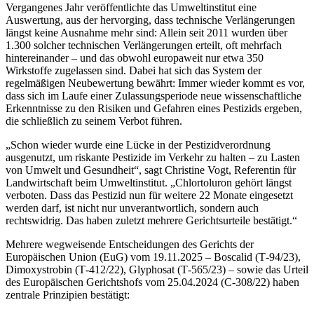
Vergangenes Jahr veröffentlichte das Umweltinstitut eine
Auswertung, aus der hervorging, dass technische Verlängerungen
längst keine Ausnahme mehr sind: Allein seit 2011 wurden über
1.300 solcher technischen Verlängerungen erteilt, oft mehrfach
hintereinander – und das obwohl europaweit nur etwa 350
Wirkstoffe zugelassen sind. Dabei hat sich das System der
regelmäßigen Neubewertung bewährt: Immer wieder kommt es vor,
dass sich im Laufe einer Zulassungsperiode neue wissenschaftliche
Erkenntnisse zu den Risiken und Gefahren eines Pestizids ergeben,
die schließlich zu seinem Verbot führen.
„Schon wieder wurde eine Lücke in der Pestizidverordnung
ausgenutzt, um riskante Pestizide im Verkehr zu halten – zu Lasten
von Umwelt und Gesundheit“, sagt Christine Vogt, Referentin für
Landwirtschaft beim Umweltinstitut. „Chlortoluron gehört längst
verboten. Dass das Pestizid nun für weitere 22 Monate eingesetzt
werden darf, ist nicht nur unverantwortlich, sondern auch
rechtswidrig. Das haben zuletzt mehrere Gerichtsurteile bestätigt.“
Mehrere wegweisende Entscheidungen des Gerichts der
Europäischen Union (EuG) vom 19.11.2025 – Boscalid (T‑94/23),
Dimoxystrobin (T‑412/22), Glyphosat (T‑565/23) – sowie das Urteil
des Europäischen Gerichtshofs vom 25.04.2024 (C‑308/22) haben
zentrale Prinzipien bestätigt: