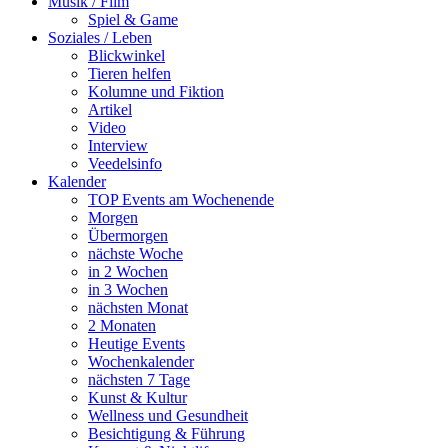
Musik / Film
Spiel & Game
Soziales / Leben
Blickwinkel
Tieren helfen
Kolumne und Fiktion
Artikel
Video
Interview
Veedelsinfo
Kalender
TOP Events am Wochenende
Morgen
Übermorgen
nächste Woche
in 2 Wochen
in 3 Wochen
nächsten Monat
2 Monaten
Heutige Events
Wochenkalender
nächsten 7 Tage
Kunst & Kultur
Wellness und Gesundheit
Besichtigung & Führung