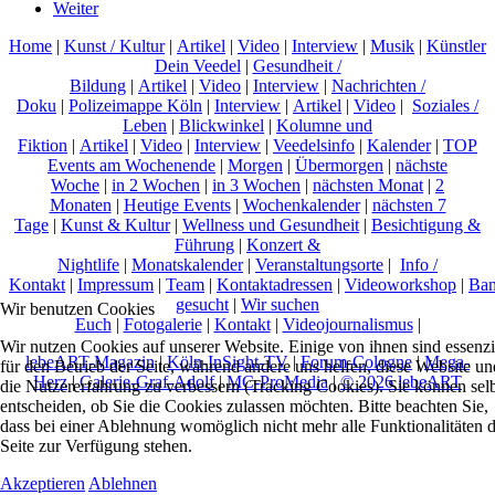
Weiter
Home
|
Kunst / Kultur
|
Artikel
|
Video
|
Interview
|
Musik
|
Künstler
Dein Veedel
|
Gesundheit /
Bildung
|
Artikel
|
Video
|
Interview
|
Nachrichten /
Doku
|
Polizeimappe Köln
|
Interview
|
Artikel
|
Video
|
Soziales /
Leben
|
Blickwinkel
|
Kolumne und
Fiktion
|
Artikel
|
Video
|
Interview
|
Veedelsinfo
|
Kalender
|
TOP
Events am Wochenende
|
Morgen
|
Übermorgen
|
nächste
Woche
|
in 2 Wochen
|
in 3 Wochen
|
nächsten Monat
|
2
Monaten
|
Heutige Events
|
Wochenkalender
|
nächsten 7
Tage
|
Kunst & Kultur
|
Wellness und Gesundheit
|
Besichtigung &
Führung
|
Konzert &
Nightlife
|
Monatskalender
|
Veranstaltungsorte
|
Info /
Kontakt
|
Impressum
|
Team
|
Kontaktadressen
|
Videoworkshop
|
Ban
gesucht
|
Wir suchen
Wir benutzen Cookies
Euch
|
Fotogalerie
|
Kontakt
|
Videojournalismus
|
Wir nutzen Cookies auf unserer Website. Einige von ihnen sind essenzi
lebeART-Magazin
|
Köln-InSight-TV
|
Forum-Cologne
|
Mega-
für den Betrieb der Seite, während andere uns helfen, diese Website un
Herz
|
Galerie-Graf-Adolf
|
MC-ProMedia
|
© 2026 lebeART
die Nutzererfahrung zu verbessern (Tracking Cookies). Sie können sel
entscheiden, ob Sie die Cookies zulassen möchten. Bitte beachten Sie,
dass bei einer Ablehnung womöglich nicht mehr alle Funktionalitäten 
Seite zur Verfügung stehen.
Akzeptieren
Ablehnen