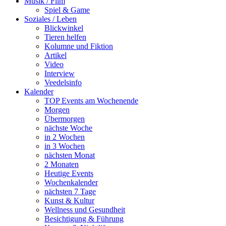
Musik / Film
Spiel & Game
Soziales / Leben
Blickwinkel
Tieren helfen
Kolumne und Fiktion
Artikel
Video
Interview
Veedelsinfo
Kalender
TOP Events am Wochenende
Morgen
Übermorgen
nächste Woche
in 2 Wochen
in 3 Wochen
nächsten Monat
2 Monaten
Heutige Events
Wochenkalender
nächsten 7 Tage
Kunst & Kultur
Wellness und Gesundheit
Besichtigung & Führung