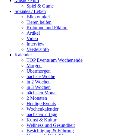
Musik / Film
Spiel & Game
Soziales / Leben
Blickwinkel
Tieren helfen
Kolumne und Fiktion
Artikel
Video
Interview
Veedelsinfo
Kalender
TOP Events am Wochenende
Morgen
Übermorgen
nächste Woche
in 2 Wochen
in 3 Wochen
nächsten Monat
2 Monaten
Heutige Events
Wochenkalender
nächsten 7 Tage
Kunst & Kultur
Wellness und Gesundheit
Besichtigung & Führung