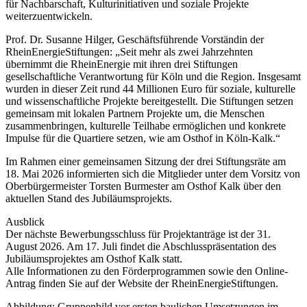
für Nachbarschaft, Kulturinitiativen und soziale Projekte
weiterzuentwickeln.
Prof. Dr. Susanne Hilger, Geschäftsführende Vorständin der
RheinEnergieStiftungen: „Seit mehr als zwei Jahrzehnten
übernimmt die RheinEnergie mit ihren drei Stiftungen
gesellschaftliche Verantwortung für Köln und die Region. Insgesamt
wurden in dieser Zeit rund 44 Millionen Euro für soziale, kulturelle
und wissenschaftliche Projekte bereitgestellt. Die Stiftungen setzen
gemeinsam mit lokalen Partnern Projekte um, die Menschen
zusammenbringen, kulturelle Teilhabe ermöglichen und konkrete
Impulse für die Quartiere setzen, wie am Osthof in Köln-Kalk.“
Im Rahmen einer gemeinsamen Sitzung der drei Stiftungsräte am
18. Mai 2026 informierten sich die Mitglieder unter dem Vorsitz von
Oberbürgermeister Torsten Burmester am Osthof Kalk über den
aktuellen Stand des Jubiläumsprojekts.
Ausblick
Der nächste Bewerbungsschluss für Projektanträge ist der 31.
August 2026. Am 17. Juli findet die Abschlusspräsentation des
Jubiläumsprojektes am Osthof Kalk statt.
Alle Informationen zu den Förderprogrammen sowie den Online-
Antrag finden Sie auf der Website der RheinEnergieStiftungen.
Abbildung: Gruppenbild vor ersten baulichen Umsetzungen im