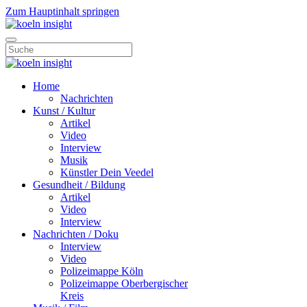
Zum Hauptinhalt springen
Home
Nachrichten
Kunst / Kultur
Artikel
Video
Interview
Musik
Künstler Dein Veedel
Gesundheit / Bildung
Artikel
Video
Interview
Nachrichten / Doku
Interview
Video
Polizeimappe Köln
Polizeimappe Oberbergischer
Kreis