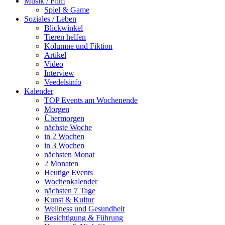
Musik / Film
Spiel & Game
Soziales / Leben
Blickwinkel
Tieren helfen
Kolumne und Fiktion
Artikel
Video
Interview
Veedelsinfo
Kalender
TOP Events am Wochenende
Morgen
Übermorgen
nächste Woche
in 2 Wochen
in 3 Wochen
nächsten Monat
2 Monaten
Heutige Events
Wochenkalender
nächsten 7 Tage
Kunst & Kultur
Wellness und Gesundheit
Besichtigung & Führung