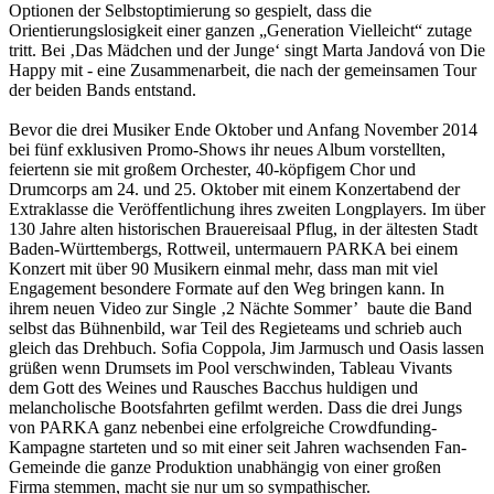
Optionen der Selbstoptimierung so gespielt, dass die
Orientierungslosigkeit einer ganzen „Generation Vielleicht“ zutage
tritt. Bei ‚Das Mädchen und der Junge‘ singt Marta Jandová von Die
Happy mit - eine Zusammenarbeit, die nach der gemeinsamen Tour
der beiden Bands entstand.
Bevor die drei Musiker Ende Oktober und Anfang November 2014
bei fünf exklusiven Promo-Shows ihr neues Album vorstellten,
feiertenn sie mit großem Orchester, 40-köpfigem Chor und
Drumcorps am 24. und 25. Oktober mit einem Konzertabend der
Extraklasse die Veröffentlichung ihres zweiten Longplayers. Im über
130 Jahre alten historischen Brauereisaal Pflug, in der ältesten Stadt
Baden-Württembergs, Rottweil, untermauern PARKA bei einem
Konzert mit über 90 Musikern einmal mehr, dass man mit viel
Engagement besondere Formate auf den Weg bringen kann. In
ihrem neuen Video zur Single ‚2 Nächte Sommer’ baute die Band
selbst das Bühnenbild, war Teil des Regieteams und schrieb auch
gleich das Drehbuch. Sofia Coppola, Jim Jarmusch und Oasis lassen
grüßen wenn Drumsets im Pool verschwinden, Tableau Vivants
dem Gott des Weines und Rausches Bacchus huldigen und
melancholische Bootsfahrten gefilmt werden. Dass die drei Jungs
von PARKA ganz nebenbei eine erfolgreiche Crowdfunding-
Kampagne starteten und so mit einer seit Jahren wachsenden Fan-
Gemeinde die ganze Produktion unabhängig von einer großen
Firma stemmen, macht sie nur um so sympathischer.