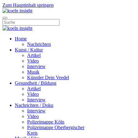
Zum Hauptinhalt springen
Home
Nachrichten
Kunst / Kultur
Artikel
Video
Interview
Musik
Künstler Dein Veedel
Gesundheit / Bildung
Artikel
Video
Interview
Nachrichten / Doku
Interview
Video
Polizeimappe Köln
Polizeimappe Oberbergischer
Kreis