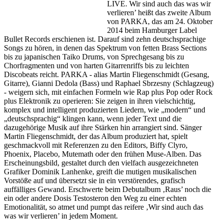
LIVE.
Wir sind auch das was wir
verlieren’ heißt das zweite Album
von PARKA, das am 24. Oktober
2014 beim Hamburger Label
Bullet Records erschienen ist. Darauf sind zehn deutschsprachige
Songs zu hören, in denen das Spektrum von fetten Brass Sections
bis zu japanischen Taiko Drums, von Sprechgesang bis zu
Chorfragmenten und von harten Gitarrenriffs bis zu leichten
Discobeats reicht. PARKA - alias Martin Fliegenschmidt (Gesang,
Gitarre), Gianni Dedola (Bass) und Raphael Sbrzesny (Schlagzeug)
- weigern sich, mit einfachen Formeln wie Rap plus Pop oder Rock
plus Elektronik zu operieren: Sie zeigen in ihren vielschichtig,
komplex und intelligent produzierten Liedern, wie „modern“ und
„deutschsprachig“ klingen kann, wenn jeder Text und die
dazugehörige Musik auf ihre Stärken hin arrangiert sind. Sänger
Martin Fliegenschmidt, der das Album produziert hat, spielt
geschmackvoll mit Referenzen zu den Editors, Biffy Clyro,
Phoenix, Placebo, Mutemath oder den frühen Muse-Alben. Das
Erscheinungsbild, gestaltet durch den vielfach ausgezeichneten
Grafiker Dominik Lanhenke, greift die mutigen musikalischen
Vorstöße auf und übersetzt sie in ein verstörendes, grafisch
auffälliges Gewand. Erschwerte beim Debutalbum ‚Raus’ noch die
ein oder andere Dosis Testosteron den Weg zu einer echten
Emotionalität, so atmet und pumpt das reifere ‚Wir sind auch das
was wir verlieren’ in jedem Moment.