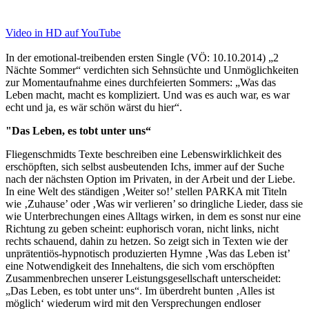
Video in HD auf YouTube
In der emotional-treibenden ersten Single (VÖ: 10.10.2014) „2
Nächte Sommer“ verdichten sich Sehnsüchte und Unmöglichkeiten
zur Momentaufnahme eines durchfeierten Sommers: „Was das
Leben macht, macht es kompliziert. Und was es auch war, es war
echt und ja, es wär schön wärst du hier“.
"Das Leben, es tobt unter uns“
Fliegenschmidts Texte beschreiben eine Lebenswirklichkeit des
erschöpften, sich selbst ausbeutenden Ichs, immer auf der Suche
nach der nächsten Option im Privaten, in der Arbeit und der Liebe.
In eine Welt des ständigen ‚Weiter so!’ stellen PARKA mit Titeln
wie ‚Zuhause’ oder ‚Was wir verlieren’ so dringliche Lieder, dass sie
wie Unterbrechungen eines Alltags wirken, in dem es sonst nur eine
Richtung zu geben scheint: euphorisch voran, nicht links, nicht
rechts schauend, dahin zu hetzen. So zeigt sich in Texten wie der
unprätentiös-hypnotisch produzierten Hymne ‚Was das Leben ist’
eine Notwendigkeit des Innehaltens, die sich vom erschöpften
Zusammenbrechen unserer Leistungsgesellschaft unterscheidet:
„Das Leben, es tobt unter uns“. Im überdreht bunten ‚Alles ist
möglich‘ wiederum wird mit den Versprechungen endloser