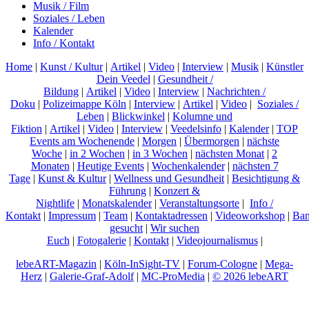
Musik / Film
Soziales / Leben
Kalender
Info / Kontakt
Home
|
Kunst / Kultur
|
Artikel
|
Video
|
Interview
|
Musik
|
Künstler
Dein Veedel
|
Gesundheit /
Bildung
|
Artikel
|
Video
|
Interview
|
Nachrichten /
Doku
|
Polizeimappe Köln
|
Interview
|
Artikel
|
Video
|
Soziales /
Leben
|
Blickwinkel
|
Kolumne und
Fiktion
|
Artikel
|
Video
|
Interview
|
Veedelsinfo
|
Kalender
|
TOP
Events am Wochenende
|
Morgen
|
Übermorgen
|
nächste
Woche
|
in 2 Wochen
|
in 3 Wochen
|
nächsten Monat
|
2
Monaten
|
Heutige Events
|
Wochenkalender
|
nächsten 7
Tage
|
Kunst & Kultur
|
Wellness und Gesundheit
|
Besichtigung &
Führung
|
Konzert &
Nightlife
|
Monatskalender
|
Veranstaltungsorte
|
Info /
Kontakt
|
Impressum
|
Team
|
Kontaktadressen
|
Videoworkshop
|
Ban
gesucht
|
Wir suchen
Euch
|
Fotogalerie
|
Kontakt
|
Videojournalismus
|
lebeART-Magazin
|
Köln-InSight-TV
|
Forum-Cologne
|
Mega-
Herz
|
Galerie-Graf-Adolf
|
MC-ProMedia
|
© 2026 lebeART